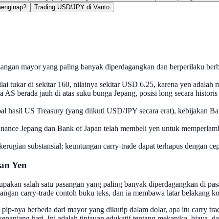
enginap?
Trading USD/JPY di Vanto
angan mayor yang paling banyak diperdagangkan dan berperilaku berbed
lai tukar di sekitar 160, nilainya sekitar USD 6.25, karena yen adalah 
 AS berada jauh di atas suku bunga Jepang, posisi long secara histor
 hasil US Treasury (yang diikuti USD/JPY secara erat), kebijakan Ban
f Finance Jepang dan Bank of Japan telah membeli yen untuk memperlamb
gian substansial; keuntungan carry-trade dapat terhapus dengan cepa
dan Yen
rupakan salah satu pasangan yang paling banyak diperdagangkan di pa
 pasangan carry-trade contoh buku teks, dan ia membawa latar belakang k
ip-nya berbeda dari mayor yang dikutip dalam dolar, apa itu carry tr
anjang hari. Ini adalah tinjauan edukatif tentang mekanika, biaya, d