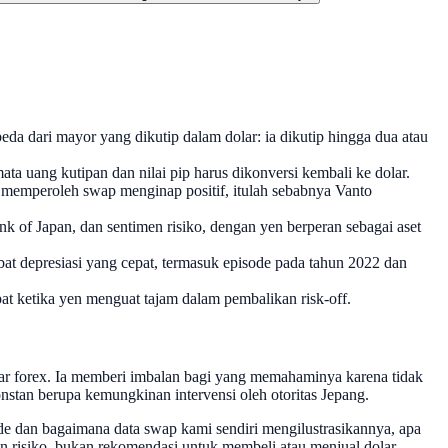
a dari mayor yang dikutip dalam dolar: ia dikutip hingga dua atau
mata uang kutipan dan nilai pip harus dikonversi kembali ke dolar.
is memperoleh swap menginap positif, itulah sebabnya Vanto
k of Japan, dan sentimen risiko, dengan yen berperan sebagai aset
at depresiasi yang cepat, termasuk episode pada tahun 2022 dan
t ketika yen menguat tajam dalam pembalikan risk-off.
sar forex. Ia memberi imbalan bagi yang memahaminya karena tidak
onstan berupa kemungkinan intervensi oleh otoritas Jepang.
ade dan bagaimana data swap kami sendiri mengilustrasikannya, apa
an risiko, bukan rekomendasi untuk membeli atau menjual dolar