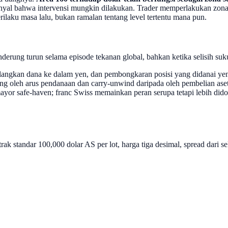
yal bahwa intervensi mungkin dilakukan. Trader memperlakukan zona it
perilaku masa lalu, bukan ramalan tentang level tertentu mana pun.
erung turun selama episode tekanan global, bahkan ketika selisih su
mulangkan dana ke dalam yen, dan pembongkaran posisi yang didanai y
rong oleh arus pendanaan dan carry-unwind daripada oleh pembelian ase
yor safe-haven; franc Swiss memainkan peran serupa tetapi lebih dido
tandar 100,000 dolar AS per lot, harga tiga desimal, spread dari sek