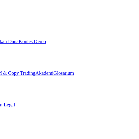
ikan Dana
Kontes Demo
& Copy Trading
Akademi
Glosarium
n Legal