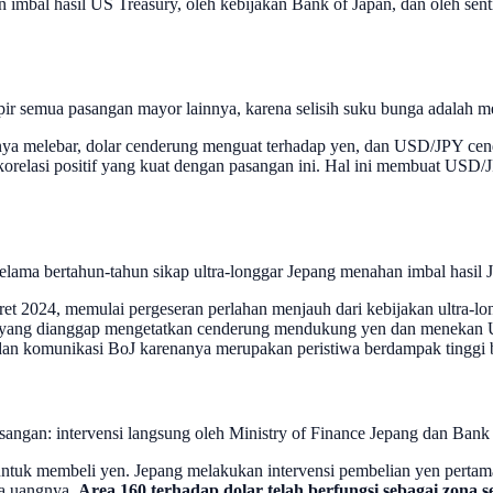
imbal hasil US Treasury, oleh kebijakan Bank of Japan, dan oleh sen
ir semua pasangan mayor lainnya, karena selisih suku bunga adalah me
isihnya melebar, dolar cenderung menguat terhadap yen, dan USD/JPY ce
relasi positif yang kuat dengan pasangan ini. Hal ini membuat USD/JPY 
selama bertahun-tahun sikap ultra-longgar Jepang menahan imbal hasil 
et 2024, memulai pergeseran perlahan menjauh dari kebijakan ultra-lon
nk yang dianggap mengetatkan cenderung mendukung yen dan menekan U
dan komunikasi BoJ karenanya merupakan peristiwa berdampak tinggi b
ngan: intervensi langsung oleh Ministry of Finance Jepang dan Bank 
ngan untuk membeli yen. Jepang melakukan intervensi pembelian yen pert
ta uangnya.
Area 160 terhadap dolar telah berfungsi sebagai zona se