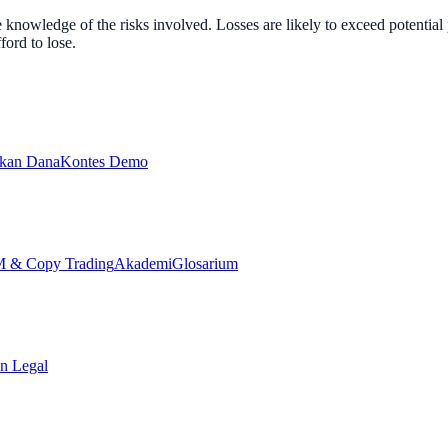
nowledge of the risks involved. Losses are likely to exceed potential p
ord to lose.
ikan Dana
Kontes Demo
& Copy Trading
Akademi
Glosarium
n Legal