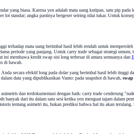
ndar yang biasa. Karena yen adalah mata uang kutipan, satu pip pada l
er lot standar; angka pastinya bergeser seiring nilai tukar. Untuk konse
tinggi terhadap mata uang berimbal hasil lebih rendah untuk memperole
elama periode yang panjang. Untuk carry trade sebagai strategi umum,
at ini membawa kredit swap sisi long terbesar di antara semuanya dan
an di bawah.
nda secara efektif long pada dolar yang berimbal hasil lebih tinggi da
ung dalam data yang dipublikasikan Vanto: pada snapshot di bawah,
swap 
ya asimetris dan terdokumentasi dengan baik: carry trade cenderung "n
bih banyak dari itu dalam satu sesi ketika yen menguat tajam dalam pem
 historis tentang asimetri itu, bukan prediksi bahwa hal itu akan terul