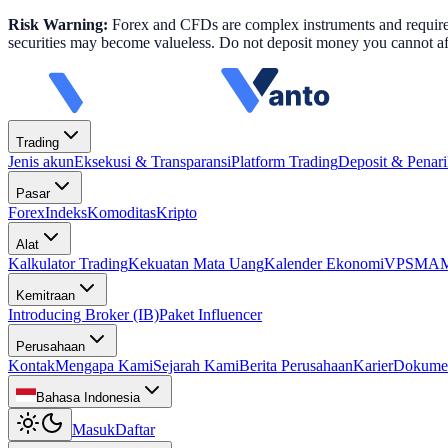
Risk Warning:
Forex and CFDs are complex instruments and require k
securities may become valueless. Do not deposit money you cannot aff
Trading
Jenis akun
Eksekusi & Transparansi
Platform Trading
Deposit & Penar
Pasar
Forex
Indeks
Komoditas
Kripto
Alat
Kalkulator Trading
Kekuatan Mata Uang
Kalender Ekonomi
VPS
MAM 
Kemitraan
Introducing Broker (IB)
Paket Influencer
Perusahaan
Kontak
Mengapa Kami
Sejarah Kami
Berita Perusahaan
Karier
Dokume
Bahasa Indonesia
Masuk
Daftar