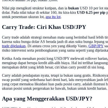
Nilai pip mengikuti struktur kutipan, dan ia
bukan
USD 10 per lot sta
dolar. Pada nilai tukar di sekitar 160, itu kira-kira
USD 6.25 per pip
p
untuk penentuan ukuran lot,
apa itu lot
.
Carry Trade: Ciri Khas USD/JPY
Carry trade adalah strategi menahan mata uang berimbal hasil lebih 
karena suku bunga dolar AS berada jauh di atas suku bunga Jepang s
trade dijelaskan
. Di antara cross yen yang dikutip Vanto,
GBP/JPY
sa
risiko intervensi serta pembongkaran yang sama seperti yang dijelask
Ketika Anda menahan posisi long USD/JPY melewati rollover harian, A
menginap dapat berupa kredit alih-alih biaya. Hal ini terlihat langs
merupakan debit yang lebih besar, ciri khas carry positif di sisi long.
Carry adalah pendapatan nyata, tetapi ia bukan uang gratis. Risikon
swap positif yang sederhana hari demi hari, lalu menyerahkan jauh le
yang cepat memaksa likuidasi luas pada posisi carry, adalah ilustrasi
ukuran posisi untuk pergerakan ke bawah, bukan untuk kredit harian.
Apa yang Menggerakkan USD/JPY?