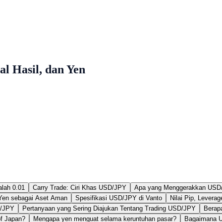
l Hasil, dan Yen
lah 0.01
Carry Trade: Ciri Khas USD/JPY
Apa yang Menggerakkan USD
 Yen sebagai Aset Aman
Spesifikasi USD/JPY di Vanto
Nilai Pip, Lever
D/JPY
Pertanyaan yang Sering Diajukan Tentang Trading USD/JPY
Berap
of Japan?
Mengapa yen menguat selama keruntuhan pasar?
Bagaimana U