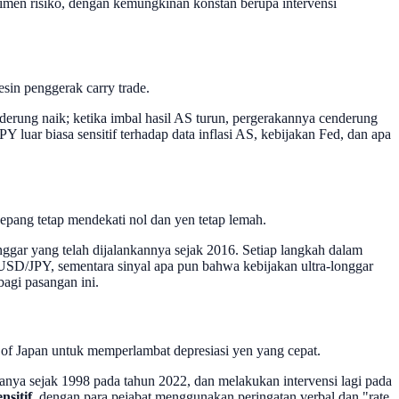
timen risiko, dengan kemungkinan konstan berupa intervensi
sin penggerak carry trade.
nderung naik; ketika imbal hasil AS turun, pergerakannya cenderung
luar biasa sensitif terhadap data inflasi AS, kebijakan Fed, dan apa
Jepang tetap mendekati nol dan yen tetap lemah.
ggar yang telah dijalankannya sejak 2016. Setiap langkah dalam
SD/JPY, sementara sinyal apa pun bahwa kebijakan ultra-longgar
agi pasangan ini.
of Japan untuk memperlambat depresiasi yen yang cepat.
amanya sejak 1998 pada tahun 2022, dan melakukan intervensi lagi pada
nsitif
, dengan para pejabat menggunakan peringatan verbal dan "rate