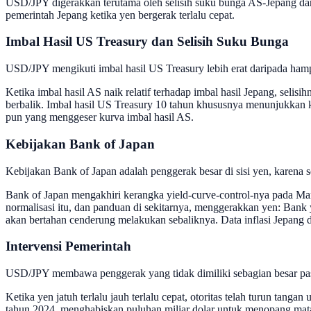
USD/JPY digerakkan terutama oleh selisih suku bunga AS-Jepang dan 
pemerintah Jepang ketika yen bergerak terlalu cepat.
Imbal Hasil US Treasury dan Selisih Suku Bunga
USD/JPY mengikuti imbal hasil US Treasury lebih erat daripada hamp
Ketika imbal hasil AS naik relatif terhadap imbal hasil Jepang, sel
berbalik. Imbal hasil US Treasury 10 tahun khususnya menunjukkan ko
pun yang menggeser kurva imbal hasil AS.
Kebijakan Bank of Japan
Kebijakan Bank of Japan adalah penggerak besar di sisi yen, karena 
Bank of Japan mengakhiri kerangka yield-curve-control-nya pada Mar
normalisasi itu, dan panduan di sekitarnya, menggerakkan yen: Ba
akan bertahan cenderung melakukan sebaliknya. Data inflasi Jepang 
Intervensi Pemerintah
USD/JPY membawa penggerak yang tidak dimiliki sebagian besar pasa
Ketika yen jatuh terlalu jauh terlalu cepat, otoritas telah turun ta
tahun 2024, menghabiskan puluhan miliar dolar untuk menopang ma