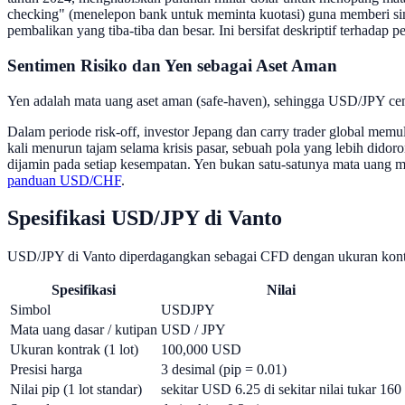
checking" (menelepon bank untuk meminta kuotasi) guna memberi sin
pembalikan yang tiba-tiba dan besar. Ini bersifat deskriptif terhadap 
Sentimen Risiko dan Yen sebagai Aset Aman
Yen adalah mata uang aset aman (safe-haven), sehingga USD/JPY cend
Dalam periode risk-off, investor Jepang dan carry trader global me
kali menurun tajam selama krisis pasar, sebuah pola yang lebih dido
dijamin pada setiap kesempatan. Yen bukan satu-satunya mata uang ma
panduan USD/CHF
.
Spesifikasi USD/JPY di Vanto
USD/JPY di Vanto diperdagangkan sebagai CFD dengan ukuran kontrak s
Spesifikasi
Nilai
Simbol
USDJPY
Mata uang dasar / kutipan
USD / JPY
Ukuran kontrak (1 lot)
100,000 USD
Presisi harga
3 desimal (pip = 0.01)
Nilai pip (1 lot standar)
sekitar USD 6.25 di sekitar nilai tukar 160