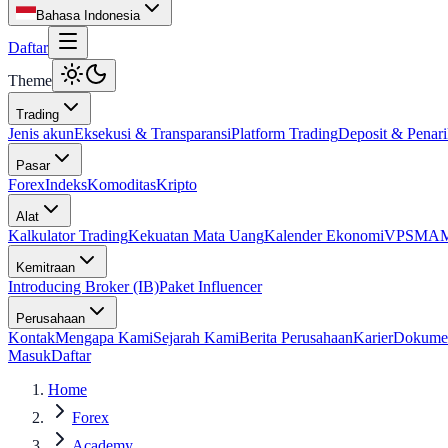
Bahasa Indonesia
Daftar
Theme
Trading
Jenis akun
Eksekusi & Transparansi
Platform Trading
Deposit & Penar
Pasar
Forex
Indeks
Komoditas
Kripto
Alat
Kalkulator Trading
Kekuatan Mata Uang
Kalender Ekonomi
VPS
MAM 
Kemitraan
Introducing Broker (IB)
Paket Influencer
Perusahaan
Kontak
Mengapa Kami
Sejarah Kami
Berita Perusahaan
Karier
Dokume
Masuk
Daftar
Home
Forex
Academy