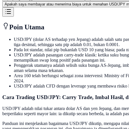
Apakah saya membayar atau menerima biaya untuk menahan USD/JPY m
Poin Utama
USD/JPY (dolar AS terhadap yen Jepang) adalah salah satu pas
tiga desimal, sehingga satu pip adalah 0.01, bukan 0.0001.
Pada lot standar, nilai pip bukanlah USD 10 yang biasa; pada ni
USD/JPY adalah pasangan carry-trade klasik: ketika suku bunga
menampilkan swap long positif pada pasangan ini.
Penggerak utamanya adalah selisih suku bunga AS-Jepang, imbal
aman selama masa tekanan.
Area 160 telah berfungsi sebagai zona intervensi: Ministry o
2024.
USD/JPY adalah CFD dengan leverage yang membawa risiko keru
Cara Trading USD/JPY: Carry Trade, Imbal Hasil, 
USD/JPY adalah nilai tukar antara dolar AS dan yen Jepang, dan me
berperilaku seperti mayor lain: ia dikutip secara berbeda, ia adalah
Panduan ini menjelaskan bagaimana USD/JPY dikutip, mengapa nilai p
yang menggerakkan pasangan ini, dan bagaimana ia diperdagangkan sep