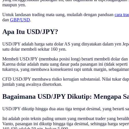
maupun yen.
Untuk landasan trading mata uang, mulailah dengan panduan
cara tra
dan
GBP/USD
.
Apa Itu USD/JPY?
USD/JPY adalah harga satu dolar AS yang dinyatakan dalam yen Jepa
satu dolar membeli sekitar 160 yen.
Membeli USD/JPY (membuka posisi long) berarti membeli dolar dan m
Karena dolar adalah mata uang dasar pada pasangan ini (tidak seperti
tukarnya, yang membawa konsekuensi rapi untuk margin, sebagaiman
CFD USD/JPY membawa risiko kerugian substansial. Nilai tukar dapat 
jumlah yang awalnya disetorkan.
Bagaimana USD/JPY Dikutip: Mengapa Sat
USD/JPY dikutip hingga dua atau tiga tempat desimal, yang berarti sa
Ini adalah poin teknis paling umum yang membuat trader yang beralih
Vanto, pasangan ini dikutip hingga tiga desimal, sehingga harga sep
160.430 adalah 50 pip, bukan 5,000.