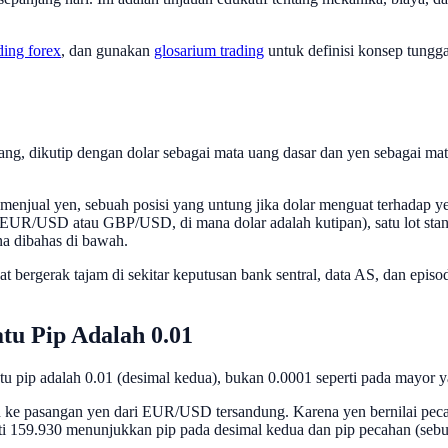
ding forex
, dan gunakan
glosarium trading
untuk definisi konsep tung
ng, dikutip dengan dolar sebagai mata uang dasar dan yen sebagai ma
enjual yen, sebuah posisi yang untung jika dolar menguat terhadap 
 EUR/USD atau GBP/USD, di mana dolar adalah kutipan), satu lot standar
a dibahas di bawah.
bergerak tajam di sekitar keputusan bank sentral, data AS, dan episo
u Pip Adalah 0.01
tu pip adalah 0.01 (desimal kedua), bukan 0.0001 seperti pada mayor y
 ke pasangan yen dari EUR/USD tersandung. Karena yen bernilai pecahan
erti 159.930 menunjukkan pip pada desimal kedua dan pip pecahan (sebu