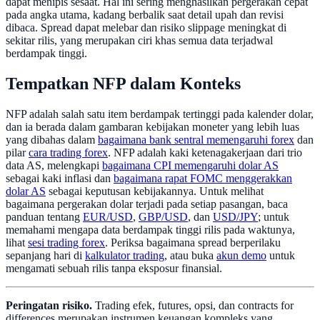
dapat menipis sesaat. Hal ini sering menghasilkan pergerakan cepat
pada angka utama, kadang berbalik saat detail upah dan revisi
dibaca. Spread dapat melebar dan risiko slippage meningkat di
sekitar rilis, yang merupakan ciri khas semua data terjadwal
berdampak tinggi.
Tempatkan NFP dalam Konteks
NFP adalah salah satu item berdampak tertinggi pada kalender dolar,
dan ia berada dalam gambaran kebijakan moneter yang lebih luas
yang dibahas dalam
bagaimana bank sentral memengaruhi forex
dan
pilar
cara trading forex
. NFP adalah kaki ketenagakerjaan dari trio
data AS, melengkapi
bagaimana CPI memengaruhi dolar AS
sebagai kaki inflasi dan
bagaimana rapat FOMC menggerakkan
dolar AS
sebagai keputusan kebijakannya. Untuk melihat
bagaimana pergerakan dolar terjadi pada setiap pasangan, baca
panduan tentang
EUR/USD
,
GBP/USD
, dan
USD/JPY
; untuk
memahami mengapa data berdampak tinggi rilis pada waktunya,
lihat
sesi trading forex
. Periksa bagaimana spread berperilaku
sepanjang hari di
kalkulator trading
, atau buka
akun demo
untuk
mengamati sebuah rilis tanpa eksposur finansial.
Peringatan risiko.
Trading efek, futures, opsi, dan contracts for
differences merupakan instrumen keuangan kompleks yang