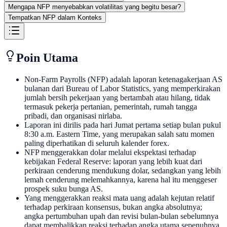
Mengapa NFP menyebabkan volatilitas yang begitu besar?
Tempatkan NFP dalam Konteks
Poin Utama
Non-Farm Payrolls (NFP) adalah laporan ketenagakerjaan AS
bulanan dari Bureau of Labor Statistics, yang memperkirakan
jumlah bersih pekerjaan yang bertambah atau hilang, tidak
termasuk pekerja pertanian, pemerintah, rumah tangga
pribadi, dan organisasi nirlaba.
Laporan ini dirilis pada hari Jumat pertama setiap bulan pukul
8:30 a.m. Eastern Time, yang merupakan salah satu momen
paling diperhatikan di seluruh kalender forex.
NFP menggerakkan dolar melalui ekspektasi terhadap
kebijakan Federal Reserve: laporan yang lebih kuat dari
perkiraan cenderung mendukung dolar, sedangkan yang lebih
lemah cenderung melemahkannya, karena hal itu menggeser
prospek suku bunga AS.
Yang menggerakkan reaksi mata uang adalah kejutan relatif
terhadap perkiraan konsensus, bukan angka absolutnya;
angka pertumbuhan upah dan revisi bulan-bulan sebelumnya
dapat membalikkan reaksi terhadap angka utama sepenuhnya.