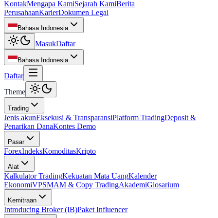
Kontak
Mengapa Kami
Sejarah Kami
Berita
Perusahaan
Karier
Dokumen Legal
Bahasa Indonesia
Masuk
Daftar
Bahasa Indonesia
Daftar
Theme
Trading
Jenis akun
Eksekusi & Transparansi
Platform Trading
Deposit &
Penarikan Dana
Kontes Demo
Pasar
Forex
Indeks
Komoditas
Kripto
Alat
Kalkulator Trading
Kekuatan Mata Uang
Kalender
Ekonomi
VPS
MAM & Copy Trading
Akademi
Glosarium
Kemitraan
Introducing Broker (IB)
Paket Influencer