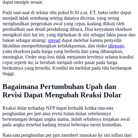
dapat menipis sesaat.
Pada saat-saat di sekitar rilis pukul 8:30 a.m. ET, buku order dapat
menjadi tidak seimbang seiring datanya dicerna, yang sering
menghasilkan pergerakan awal yang cepat, kadang diikuti oleh
pembalikan saat detail pendukung dibaca. Dua kenyataan eksekusi
mengikuti dari hal ini, yang dijelaskan di sini sebagai fakta pasar dan
bukan sebagai strategi:
spread
dapat melebar karena penyedia
likuiditas memperhitungkan ketidakpastian, dan risiko
slippage
,
yaitu eksekusi pada harga yang berbeda dari yang diharapkan,
meningkat. Order stop-loss tidak menjamin levelnya selama kondisi
cepat seperti itu; ia berubah menjadi order pasar pada harga
berikutnya yang tersedia. Kondisi ini melekat pada rilis berdampak
tinggi.
Bagaimana Pertumbuhan Upah dan
Revisi Dapat Mengubah Reaksi Dolar
Reaksi dolar terhadap NFP dapat berbalik ketika rata-rata
penghasilan per jam atau revisi bulan-bulan sebelumnya
bertentangan dengan angka utama, itulah sebabnya lonjakan awal
pada angka tersebut kadang terurai beberapa menit kemudian.
Rata-rata penghasilan per jam memberi masukan ke sisi inflasi dari