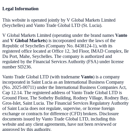
Legal Information
This website is operated jointly by V Global Markets Limited
(Seychelles) and Vanto Trade Global LTD (St. Lucia).
V Global Markets Limited (operating under the brand names
Vanto
and
V Global Markets
) is incorporated under the laws of the
Republic of Seychelles (Company No. 8438124-1), with its
registered office located at Office 12, 3rd Floor, IMAD Complex, Ile
Du Port, Mahe, Seychelles. The company is authorized and
regulated by the Financial Services Authority (FSA) under license
number SD236.
Vanto Trade Global LTD (with tradename
Vanto
) is a company
incorporated in Saint Lucia as an International Business Company
(No. 2025-00711) under the International Business Companies Act,
Cap 12.14. The registered address of Vanto Trade Global LTD is
Ground Floor, The Sotheby Building, Rodney Village, Rodney Bay,
Gros-Islet, Saint Lucia. The Financial Services Regulatory Authority
of Saint Lucia does not regulate, supervise, or license foreign
exchange or contracts for difference (CFD) brokers. Disclosure
documents issued by Vanto Trade Global LTD, including this
website and any client agreements, have not been reviewed or
approved by this authority.