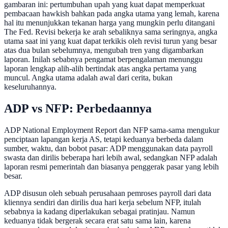
gambaran ini: pertumbuhan upah yang kuat dapat memperkuat
pembacaan hawkish bahkan pada angka utama yang lemah, karena
hal itu menunjukkan tekanan harga yang mungkin perlu ditangani
The Fed. Revisi bekerja ke arah sebaliknya sama seringnya, angka
utama saat ini yang kuat dapat terkikis oleh revisi turun yang besar
atas dua bulan sebelumnya, mengubah tren yang digambarkan
laporan. Inilah sebabnya pengamat berpengalaman menunggu
laporan lengkap alih-alih bertindak atas angka pertama yang
muncul. Angka utama adalah awal dari cerita, bukan
keseluruhannya.
ADP vs NFP: Perbedaannya
ADP National Employment Report dan NFP sama-sama mengukur
penciptaan lapangan kerja AS, tetapi keduanya berbeda dalam
sumber, waktu, dan bobot pasar: ADP menggunakan data payroll
swasta dan dirilis beberapa hari lebih awal, sedangkan NFP adalah
laporan resmi pemerintah dan biasanya penggerak pasar yang lebih
besar.
ADP disusun oleh sebuah perusahaan pemroses payroll dari data
kliennya sendiri dan dirilis dua hari kerja sebelum NFP, itulah
sebabnya ia kadang diperlakukan sebagai pratinjau. Namun
keduanya tidak bergerak secara erat satu sama lain, karena