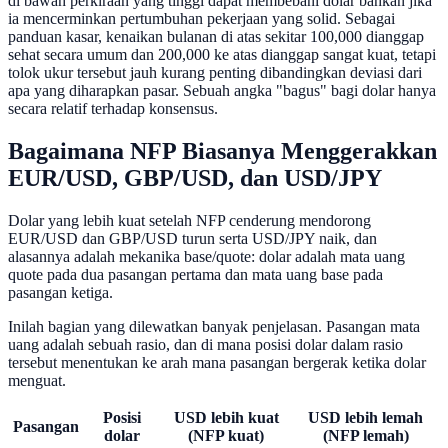
di bawah perkiraan yang tinggi dapat membebani dolar bahkan jika
ia mencerminkan pertumbuhan pekerjaan yang solid. Sebagai
panduan kasar, kenaikan bulanan di atas sekitar 100,000 dianggap
sehat secara umum dan 200,000 ke atas dianggap sangat kuat, tetapi
tolok ukur tersebut jauh kurang penting dibandingkan deviasi dari
apa yang diharapkan pasar. Sebuah angka "bagus" bagi dolar hanya
secara relatif terhadap konsensus.
Bagaimana NFP Biasanya Menggerakkan
EUR/USD, GBP/USD, dan USD/JPY
Dolar yang lebih kuat setelah NFP cenderung mendorong
EUR/USD dan GBP/USD turun serta USD/JPY naik, dan
alasannya adalah mekanika base/quote: dolar adalah mata uang
quote pada dua pasangan pertama dan mata uang base pada
pasangan ketiga.
Inilah bagian yang dilewatkan banyak penjelasan. Pasangan mata
uang adalah sebuah rasio, dan di mana posisi dolar dalam rasio
tersebut menentukan ke arah mana pasangan bergerak ketika dolar
menguat.
Posisi
USD lebih kuat
USD lebih lemah
Pasangan
dolar
(NFP kuat)
(NFP lemah)