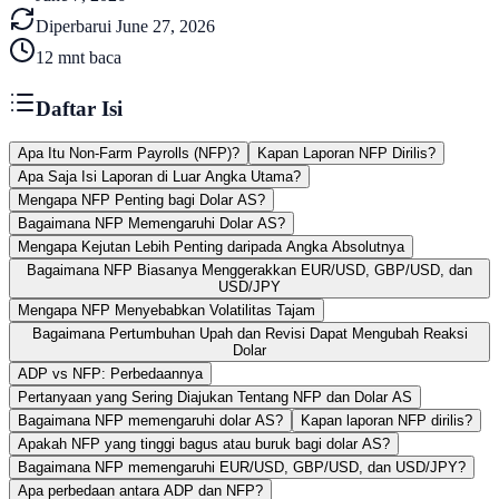
Diperbarui
June 27, 2026
12
mnt baca
Daftar Isi
Apa Itu Non-Farm Payrolls (NFP)?
Kapan Laporan NFP Dirilis?
Apa Saja Isi Laporan di Luar Angka Utama?
Mengapa NFP Penting bagi Dolar AS?
Bagaimana NFP Memengaruhi Dolar AS?
Mengapa Kejutan Lebih Penting daripada Angka Absolutnya
Bagaimana NFP Biasanya Menggerakkan EUR/USD, GBP/USD, dan
USD/JPY
Mengapa NFP Menyebabkan Volatilitas Tajam
Bagaimana Pertumbuhan Upah dan Revisi Dapat Mengubah Reaksi
Dolar
ADP vs NFP: Perbedaannya
Pertanyaan yang Sering Diajukan Tentang NFP dan Dolar AS
Bagaimana NFP memengaruhi dolar AS?
Kapan laporan NFP dirilis?
Apakah NFP yang tinggi bagus atau buruk bagi dolar AS?
Bagaimana NFP memengaruhi EUR/USD, GBP/USD, dan USD/JPY?
Apa perbedaan antara ADP dan NFP?