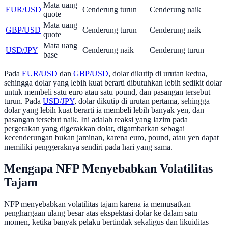
Mata uang
EUR/USD
Cenderung turun
Cenderung naik
quote
Mata uang
GBP/USD
Cenderung turun
Cenderung naik
quote
Mata uang
USD/JPY
Cenderung naik
Cenderung turun
base
Pada
EUR/USD
dan
GBP/USD
, dolar dikutip di urutan kedua,
sehingga dolar yang lebih kuat berarti dibutuhkan lebih sedikit dolar
untuk membeli satu euro atau satu pound, dan pasangan tersebut
turun. Pada
USD/JPY
, dolar dikutip di urutan pertama, sehingga
dolar yang lebih kuat berarti ia membeli lebih banyak yen, dan
pasangan tersebut naik. Ini adalah reaksi yang lazim pada
pergerakan yang digerakkan dolar, digambarkan sebagai
kecenderungan bukan jaminan, karena euro, pound, atau yen dapat
memiliki penggeraknya sendiri pada hari yang sama.
Mengapa NFP Menyebabkan Volatilitas
Tajam
NFP menyebabkan volatilitas tajam karena ia memusatkan
penghargaan ulang besar atas ekspektasi dolar ke dalam satu
momen, ketika banyak pelaku bertindak sekaligus dan likuiditas