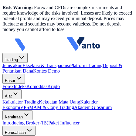
Risk Warning:
Forex and CFDs are complex instruments and
require knowledge of the risks involved. Losses are likely to exceed
potential profits and may exceed your initial deposit. Prices may
fluctuate and securities may become valueless. Do not deposit
money you cannot afford to lose.
Trading
Jenis akun
Eksekusi & Transparansi
Platform Trading
Deposit &
Penarikan Dana
Kontes Demo
Pasar
Forex
Indeks
Komoditas
Kripto
Alat
Kalkulator Trading
Kekuatan Mata Uang
Kalender
Ekonomi
VPS
MAM & Copy Trading
Akademi
Glosarium
Kemitraan
Introducing Broker (IB)
Paket Influencer
Perusahaan