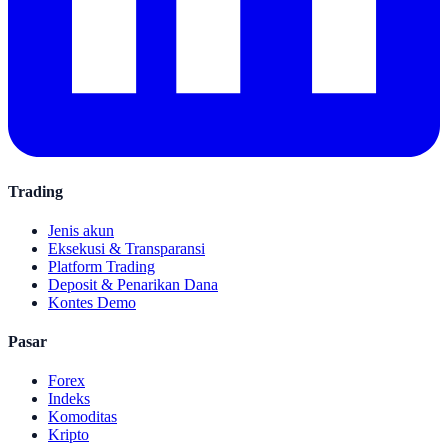
Trading
Jenis akun
Eksekusi & Transparansi
Platform Trading
Deposit & Penarikan Dana
Kontes Demo
Pasar
Forex
Indeks
Komoditas
Kripto