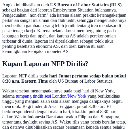
Angka ini dihasilkan oleh
US Bureau of Labor Statistics (BLS)
sebagai bagian dari laporan Employment Situation bulanannya.
Pengecualian "non-farm" ada karena alasan praktis: ketenagakerjaan
pertanian sangat musiman dan fluktuatif, sehingga mengeluarkannya
memberikan gambaran yang lebih jernih tentang tren mendasar di
pasar tenaga kerja. Karena belanja konsumen bergantung pada
lapangan kerja dan upah, dan karena AS adalah perekonomian
terbesar di dunia, laporan ini diperlakukan sebagai tolok ukur
penting kesehatan ekonomi AS, dan oleh karena itu arah
kemungkinan kebijakan moneter AS.
Kapan Laporan NFP Dirilis?
Laporan NFP dirilis pada
hari Jumat pertama setiap bulan pukul
8:30 a.m. Eastern Time
oleh US Bureau of Labor Statistics.
Waktu tersebut menempatkannya pada pagi hari di New York,
selama
tumpang tindih sesi London/New York
yang berlikuiditas
tinggi, yang menjadi salah satu alasan mengapa dampaknya begitu
mencolok. Bagi trader di Asia Tenggara, pukul 8:30 a.m. ET
berkorespondensi dengan malam hari, kira-kira pukul 8:30 p.m.
dalam Waktu Indonesia Barat atau waktu Filipina dan Singapura,
tergantung daylight saving AS. Waktu rilis yang persis bersifat tetap,
dan datanya dipublikasikan secara bersamaan kepada semua pelaku