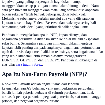
terjadwal yang paling berpengaruh bagi dolar, mampu
menggerakkan setiap pasangan utama dalam hitungan detik. Namun
cara peristiwa ini menggerakkan mata uang banyak disalahpahami:
bukan sekadar "lebih banyak pekerjaan, dolar lebih kuat."
Mekanisme sebenarnya berjalan melalui apa yang diisyaratkan
laporan tersebut bagi Federal Reserve, dan reaksinya sering kali
bergantung pada detail yang terkubur di balik angka utama.
Panduan ini menjelaskan apa itu NFP, kapan rilisnya, dan
bagaimana persisnya ia ditransmisikan ke dolar melalui ekspektasi
suku bunga. Selanjutnya panduan ini menunjukkan mengapa
kejutan lebih penting daripada angkanya, bagaimana pertumbuhan
upah dan revisi dapat membalikkan reaksinya, serta bagaimana dolar
yang lebih kuat atau lebih lemah biasanya menggerakkan
EUR/USD, GBP/USD, dan USD/JPY. Panduan ini dibangun di
atas pilar
cara trading forex
.
Apa Itu Non-Farm Payrolls (NFP)?
Non-Farm Payrolls adalah angka utama dari laporan
ketenagakerjaan AS bulanan, yang memperkirakan perubahan
bersih jumlah pekerja berbayar di seluruh perekonomian, tidak
termasuk pekerja pertanian, pegawai pemerintah, staf rumah tangga
pribadi, dan pegawai organisasi nirlaba.