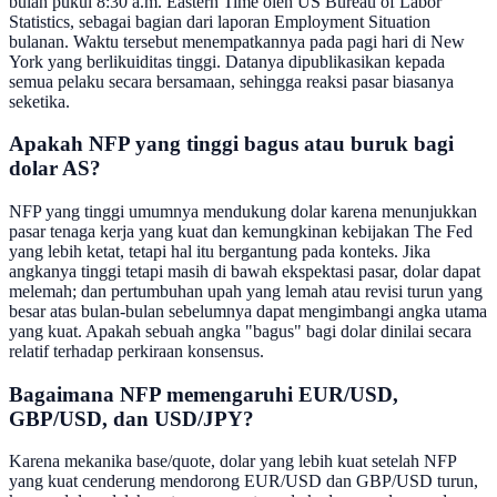
bulan pukul 8:30 a.m. Eastern Time oleh US Bureau of Labor
Statistics, sebagai bagian dari laporan Employment Situation
bulanan. Waktu tersebut menempatkannya pada pagi hari di New
York yang berlikuiditas tinggi. Datanya dipublikasikan kepada
semua pelaku secara bersamaan, sehingga reaksi pasar biasanya
seketika.
Apakah NFP yang tinggi bagus atau buruk bagi
dolar AS?
NFP yang tinggi umumnya mendukung dolar karena menunjukkan
pasar tenaga kerja yang kuat dan kemungkinan kebijakan The Fed
yang lebih ketat, tetapi hal itu bergantung pada konteks. Jika
angkanya tinggi tetapi masih di bawah ekspektasi pasar, dolar dapat
melemah; dan pertumbuhan upah yang lemah atau revisi turun yang
besar atas bulan-bulan sebelumnya dapat mengimbangi angka utama
yang kuat. Apakah sebuah angka "bagus" bagi dolar dinilai secara
relatif terhadap perkiraan konsensus.
Bagaimana NFP memengaruhi EUR/USD,
GBP/USD, dan USD/JPY?
Karena mekanika base/quote, dolar yang lebih kuat setelah NFP
yang kuat cenderung mendorong EUR/USD dan GBP/USD turun,