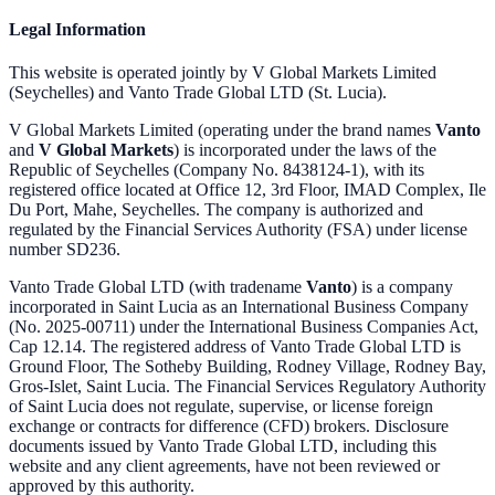
Legal Information
This website is operated jointly by V Global Markets Limited
(Seychelles) and Vanto Trade Global LTD (St. Lucia).
V Global Markets Limited (operating under the brand names
Vanto
and
V Global Markets
) is incorporated under the laws of the
Republic of Seychelles (Company No. 8438124-1), with its
registered office located at Office 12, 3rd Floor, IMAD Complex, Ile
Du Port, Mahe, Seychelles. The company is authorized and
regulated by the Financial Services Authority (FSA) under license
number SD236.
Vanto Trade Global LTD (with tradename
Vanto
) is a company
incorporated in Saint Lucia as an International Business Company
(No. 2025-00711) under the International Business Companies Act,
Cap 12.14. The registered address of Vanto Trade Global LTD is
Ground Floor, The Sotheby Building, Rodney Village, Rodney Bay,
Gros-Islet, Saint Lucia. The Financial Services Regulatory Authority
of Saint Lucia does not regulate, supervise, or license foreign
exchange or contracts for difference (CFD) brokers. Disclosure
documents issued by Vanto Trade Global LTD, including this
website and any client agreements, have not been reviewed or
approved by this authority.