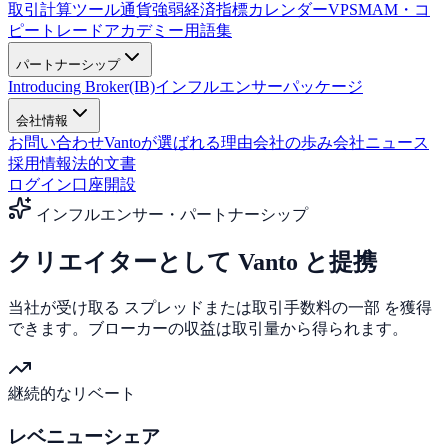
取引計算ツール
通貨強弱
経済指標カレンダー
VPS
MAM・コ
ピートレード
アカデミー
用語集
パートナーシップ
Introducing Broker(IB)
インフルエンサーパッケージ
会社情報
お問い合わせ
Vantoが選ばれる理由
会社の歩み
会社ニュース
採用情報
法的文書
ログイン
口座開設
インフルエンサー・パートナーシップ
クリエイターとして
Vanto
と提携
当社が受け取る
スプレッドまたは取引手数料の一部
を獲得
できます。ブローカーの収益は取引量から得られます。
継続的なリベート
レベニューシェア