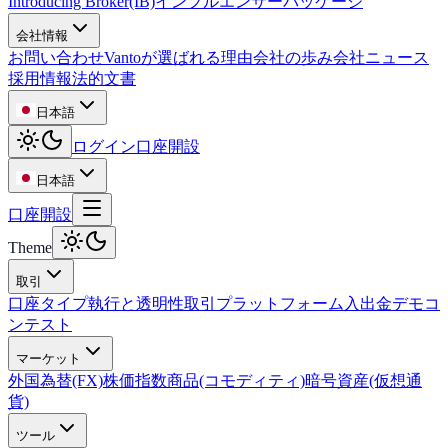
Introducing Broker(IB)
インフルエンサーパッケージ
会社情報
お問い合わせ
Vantoが選ばれる理由
会社の歩み
会社ニュース
採用情報
法的文書
日本語
ログイン
口座開設
日本語
口座開設
Theme
取引
口座タイプ
執行と透明性
取引プラットフォーム
入出金
デモコ
ンテスト
マーケット
外国為替(FX)
株価指数
商品(コモディティ)
暗号資産(仮想通
貨)
ツール