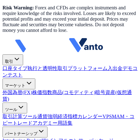
Risk Warning:
Forex and CFDs are complex instruments and
require knowledge of the risks involved. Losses are likely to exceed
potential profits and may exceed your initial deposit. Prices may
fluctuate and securities may become valueless. Do not deposit
money you cannot afford to lose.
取引
口座タイプ
執行と透明性
取引プラットフォーム
入出金
デモコ
ンテスト
マーケット
外国為替(FX)
株価指数
商品(コモディティ)
暗号資産(仮想通
貨)
ツール
取引計算ツール
通貨強弱
経済指標カレンダー
VPS
MAM・コ
ピートレード
アカデミー
用語集
パートナーシップ