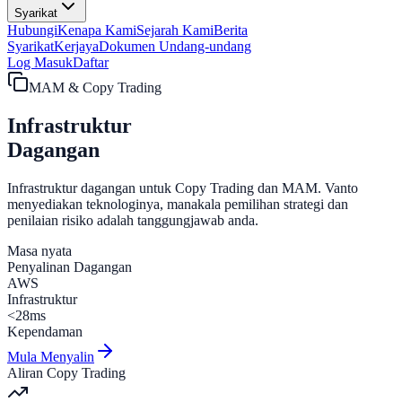
Syarikat
Hubungi
Kenapa Kami
Sejarah Kami
Berita
Syarikat
Kerjaya
Dokumen Undang-undang
Log Masuk
Daftar
MAM & Copy Trading
Infrastruktur
Dagangan
Infrastruktur dagangan untuk
Copy Trading
dan
MAM
. Vanto
menyediakan teknologinya, manakala pemilihan strategi dan
penilaian risiko adalah tanggungjawab anda.
Masa nyata
Penyalinan Dagangan
AWS
Infrastruktur
<28ms
Kependaman
Mula Menyalin
Aliran Copy Trading