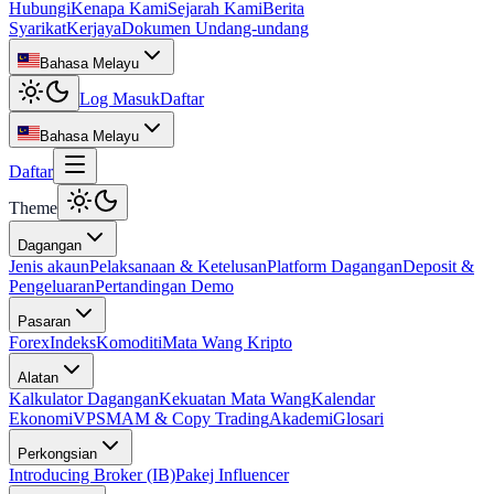
Hubungi
Kenapa Kami
Sejarah Kami
Berita
Syarikat
Kerjaya
Dokumen Undang-undang
Bahasa Melayu
Log Masuk
Daftar
Bahasa Melayu
Daftar
Theme
Dagangan
Jenis akaun
Pelaksanaan & Ketelusan
Platform Dagangan
Deposit &
Pengeluaran
Pertandingan Demo
Pasaran
Forex
Indeks
Komoditi
Mata Wang Kripto
Alatan
Kalkulator Dagangan
Kekuatan Mata Wang
Kalendar
Ekonomi
VPS
MAM & Copy Trading
Akademi
Glosari
Perkongsian
Introducing Broker (IB)
Pakej Influencer