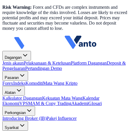
Risk Warning:
Forex and CFDs are complex instruments and
require knowledge of the risks involved. Losses are likely to exceed
potential profits and may exceed your initial deposit. Prices may
fluctuate and securities may become valueless. Do not deposit
money you cannot afford to lose.
Dagangan
Jenis akaun
Pelaksanaan & Ketelusan
Platform Dagangan
Deposit &
Pengeluaran
Pertandingan Demo
Pasaran
Forex
Indeks
Komoditi
Mata Wang Kripto
Alatan
Kalkulator Dagangan
Kekuatan Mata Wang
Kalendar
Ekonomi
VPS
MAM & Copy Trading
Akademi
Glosari
Perkongsian
Introducing Broker (IB)
Pakej Influencer
Syarikat