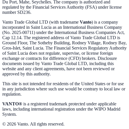
Du Port, Mahe, Seychelles. The company is authorized and
regulated by the Financial Services Authority (FSA) under license
number SD236.
Vanto Trade Global LTD (with tradename
Vanto
) is a company
incorporated in Saint Lucia as an International Business Company
(No. 2025-00711) under the International Business Companies Act,
Cap 12.14. The registered address of Vanto Trade Global LTD is
Ground Floor, The Sotheby Building, Rodney Village, Rodney Bay,
Gros-Islet, Saint Lucia. The Financial Services Regulatory Authority
of Saint Lucia does not regulate, supervise, or license foreign
exchange or contracts for difference (CFD) brokers. Disclosure
documents issued by Vanto Trade Global LTD, including this
website and any client agreements, have not been reviewed or
approved by this authority.
This site is not intended for residents of the United States or for use
in any jurisdiction where such use would be contrary to local law or
regulation.
VANTO®
is a registered trademark protected under applicable
laws, including international registration under the WIPO Madrid
System.
© 2026 Vanto. All rights reserved.