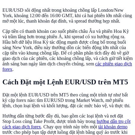
EUR/USD sôi động nhất trong khoảng chồng lấp London/New
York, khoảng 12:00 đến 16:00 GMT, khi cả hai phiên lớn nhất cùng
mở một lúc, thanh khoản đạt đỉnh, và spread thường hẹp nhất.
Cặp tiền có thanh khoản cao suốt phiên châu Âu và phiên Hoa Kỳ
và trầm lắng hơn trong phiên Á, khi spread có xu hướng rộng ra.
Hầu hết dữ liệu Hoa Kỳ tác động mạnh được công bố trong buổi
sáng New York, điều này thường dồn các biến động lớn nhất của
cặp tiền vào khung chồng lấp. Để có phần phân tích đầy đủ về giờ
giao dịch của các phiên, các khoảng chồng lấp, và cách giờ tiết kiệm
ánh sáng ban ngày làm dịch chuyển chúng, xem
các phiên giao dịch
forex
.
Cách Đặt một Lệnh EUR/USD trên MT5
Đặt một lệnh EUR/USD trên MT5 theo cùng một trình tự như bất
kỳ cặp forex nào: tìm EURUSD trong Market Watch, mở phiếu
lệnh, chọn loại lệnh và khối lượng, đặt các mức bảo vệ, và thực thi.
Hướng dẫn từng bước đầy đủ, bao gồm các loại lệnh và nơi đặt
Stop Loss cùng Take Profit, được trình bày trong
hướng dẫn trụ cột
cách giao dịch forex
. Chạy quy trình này trên một
tài khoản demo
trước cho phép bạn tập dượt luồng đặt lệnh bằng quỹ ảo trước khi