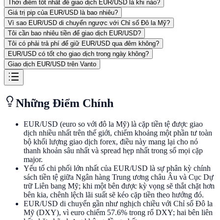
Thời điểm tốt nhất để giao dịch EUR/USD là khi nào?
Giá trị pip của EUR/USD là bao nhiêu?
Vì sao EUR/USD di chuyển ngược với Chỉ số Đô la Mỹ?
Tôi cần bao nhiêu tiền để giao dịch EUR/USD?
Tôi có phải trả phí để giữ EUR/USD qua đêm không?
EUR/USD có tốt cho giao dịch trong ngày không?
Giao dịch EUR/USD trên Vanto
Những Điểm Chính
EUR/USD (euro so với đô la Mỹ) là cặp tiền tệ được giao
dịch nhiều nhất trên thế giới, chiếm khoảng một phần tư toàn
bộ khối lượng giao dịch forex, điều này mang lại cho nó
thanh khoản sâu nhất và spread hẹp nhất trong số mọi cặp
major.
Yếu tố chi phối lớn nhất của EUR/USD là sự phân kỳ chính
sách tiền tệ giữa Ngân hàng Trung ương châu Âu và Cục Dự
trữ Liên bang Mỹ; khi một bên được kỳ vọng sẽ thắt chặt hơn
bên kia, chênh lệch lãi suất sẽ kéo cặp tiền theo hướng đó.
EUR/USD di chuyển gần như nghịch chiều với Chỉ số Đô la
Mỹ (DXY), vì euro chiếm 57.6% trong rổ DXY; hai bên liên