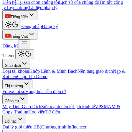
Liên hệ
Tại sao chọn chúng tôi
Lịch sử của chúng tôi
Tin tức công
ty
Tuyển dụng
Tài liệu pháp lý
Tiếng Việt
Đăng nhập
Đăng ký
Tiếng Việt
Đăng ký
Theme
Giao dịch
Loại tài khoản
Khớp Lệnh & Minh Bạch
Nền tảng giao dịch
Nạp &
Rút tiền
Cuộc Thi Demo
Thị trường
Forex
Chỉ số
Hàng hóa
Tiền điện tử
Công cụ
May Tinh Giao Dich
Sức mạnh tiền tệ
Lịch kinh tế
VPS
MAM &
Copy Trading
Học viện
Từ điển
Đối tác
Đại lý giới thiệu (IB)
Chương trình Influencer