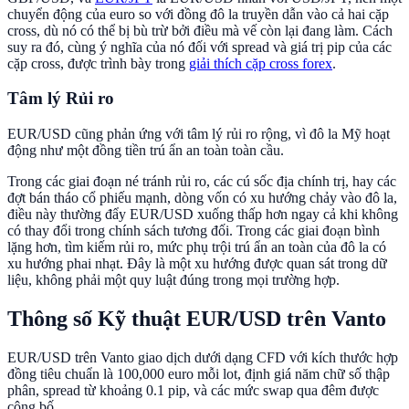
chuyển động của euro so với đồng đô la truyền dẫn vào cả hai cặp
cross, dù nó có thể bị bù trừ bởi điều mà vế còn lại đang làm. Cách
suy ra đó, cùng ý nghĩa của nó đối với spread và giá trị pip của các
cặp cross, được trình bày trong
giải thích cặp cross forex
.
Tâm lý Rủi ro
EUR/USD cũng phản ứng với tâm lý rủi ro rộng, vì đô la Mỹ hoạt
động như một đồng tiền trú ẩn an toàn toàn cầu.
Trong các giai đoạn né tránh rủi ro, các cú sốc địa chính trị, hay các
đợt bán tháo cổ phiếu mạnh, dòng vốn có xu hướng chảy vào đô la,
điều này thường đẩy EUR/USD xuống thấp hơn ngay cả khi không
có thay đổi trong chính sách tương đối. Trong các giai đoạn bình
lặng hơn, tìm kiếm rủi ro, mức phụ trội trú ẩn an toàn của đô la có
xu hướng phai nhạt. Đây là một xu hướng được quan sát trong dữ
liệu, không phải một quy luật đúng trong mọi trường hợp.
Thông số Kỹ thuật EUR/USD trên Vanto
EUR/USD trên Vanto giao dịch dưới dạng CFD với kích thước hợp
đồng tiêu chuẩn là 100,000 euro mỗi lot, định giá năm chữ số thập
phân, spread từ khoảng 0.1 pip, và các mức swap qua đêm được
công bố.