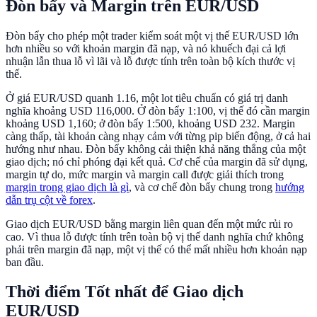
Đòn bẩy và Margin trên EUR/USD
Đòn bẩy cho phép một trader kiểm soát một vị thế EUR/USD lớn
hơn nhiều so với khoản margin đã nạp, và nó khuếch đại cả lợi
nhuận lẫn thua lỗ vì lãi và lỗ được tính trên toàn bộ kích thước vị
thế.
Ở giá EUR/USD quanh 1.16, một lot tiêu chuẩn có giá trị danh
nghĩa khoảng USD 116,000. Ở đòn bẩy 1:100, vị thế đó cần margin
khoảng USD 1,160; ở đòn bẩy 1:500, khoảng USD 232. Margin
càng thấp, tài khoản càng nhạy cảm với từng pip biến động, ở cả hai
hướng như nhau. Đòn bẩy không cải thiện khả năng thắng của một
giao dịch; nó chỉ phóng đại kết quả. Cơ chế của margin đã sử dụng,
margin tự do, mức margin và margin call được giải thích trong
margin trong giao dịch là gì
, và cơ chế đòn bẩy chung trong
hướng
dẫn trụ cột về forex
.
Giao dịch EUR/USD bằng margin liên quan đến một mức rủi ro
cao. Vì thua lỗ được tính trên toàn bộ vị thế danh nghĩa chứ không
phải trên margin đã nạp, một vị thế có thể mất nhiều hơn khoản nạp
ban đầu.
Thời điểm Tốt nhất để Giao dịch
EUR/USD