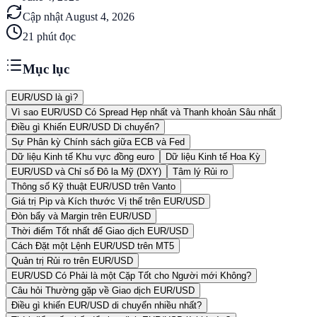
Cập nhật
August 4, 2026
21
phút đọc
Mục lục
EUR/USD là gì?
Vì sao EUR/USD Có Spread Hẹp nhất và Thanh khoản Sâu nhất
Điều gì Khiến EUR/USD Di chuyển?
Sự Phân kỳ Chính sách giữa ECB và Fed
Dữ liệu Kinh tế Khu vực đồng euro
Dữ liệu Kinh tế Hoa Kỳ
EUR/USD và Chỉ số Đô la Mỹ (DXY)
Tâm lý Rủi ro
Thông số Kỹ thuật EUR/USD trên Vanto
Giá trị Pip và Kích thước Vị thế trên EUR/USD
Đòn bẩy và Margin trên EUR/USD
Thời điểm Tốt nhất để Giao dịch EUR/USD
Cách Đặt một Lệnh EUR/USD trên MT5
Quản trị Rủi ro trên EUR/USD
EUR/USD Có Phải là một Cặp Tốt cho Người mới Không?
Câu hỏi Thường gặp về Giao dịch EUR/USD
Điều gì khiến EUR/USD di chuyển nhiều nhất?