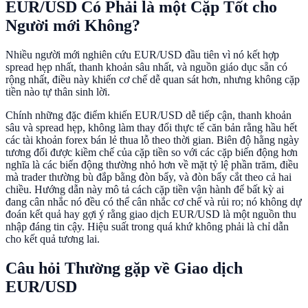
EUR/USD Có Phải là một Cặp Tốt cho
Người mới Không?
Nhiều người mới nghiên cứu EUR/USD đầu tiên vì nó kết hợp
spread hẹp nhất, thanh khoản sâu nhất, và nguồn giáo dục sẵn có
rộng nhất, điều này khiến cơ chế dễ quan sát hơn, nhưng không cặp
tiền nào tự thân sinh lời.
Chính những đặc điểm khiến EUR/USD dễ tiếp cận, thanh khoản
sâu và spread hẹp, không làm thay đổi thực tế căn bản rằng hầu hết
các tài khoản forex bán lẻ thua lỗ theo thời gian. Biên độ hằng ngày
tương đối được kiềm chế của cặp tiền so với các cặp biến động hơn
nghĩa là các biến động thường nhỏ hơn về mặt tỷ lệ phần trăm, điều
mà trader thường bù đắp bằng đòn bẩy, và đòn bẩy cắt theo cả hai
chiều. Hướng dẫn này mô tả cách cặp tiền vận hành để bất kỳ ai
đang cân nhắc nó đều có thể cân nhắc cơ chế và rủi ro; nó không dự
đoán kết quả hay gợi ý rằng giao dịch EUR/USD là một nguồn thu
nhập đáng tin cậy. Hiệu suất trong quá khứ không phải là chỉ dẫn
cho kết quả tương lai.
Câu hỏi Thường gặp về Giao dịch
EUR/USD