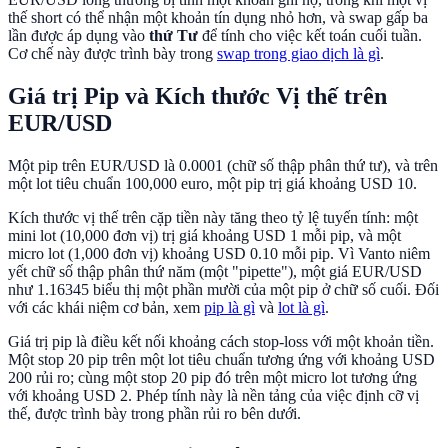
thế short có thể nhận một khoản tín dụng nhỏ hơn, và swap gấp ba
lần được áp dụng vào
thứ Tư
để tính cho việc kết toán cuối tuần.
Cơ chế này được trình bày trong
swap trong giao dịch là gì
.
Giá trị Pip và Kích thước Vị thế trên
EUR/USD
Một pip trên EUR/USD là 0.0001 (chữ số thập phân thứ tư), và trên
một lot tiêu chuẩn 100,000 euro, một pip trị giá khoảng USD 10.
Kích thước vị thế trên cặp tiền này tăng theo tỷ lệ tuyến tính: một
mini lot (10,000 đơn vị) trị giá khoảng USD 1 mỗi pip, và một
micro lot (1,000 đơn vị) khoảng USD 0.10 mỗi pip. Vì Vanto niêm
yết chữ số thập phân thứ năm (một "pipette"), một giá EUR/USD
như 1.16345 biểu thị một phần mười của một pip ở chữ số cuối. Đối
với các khái niệm cơ bản, xem
pip là gì
và
lot là gì
.
Giá trị pip là điều kết nối khoảng cách stop-loss với một khoản tiền.
Một stop 20 pip trên một lot tiêu chuẩn tương ứng với khoảng USD
200 rủi ro; cùng một stop 20 pip đó trên một micro lot tương ứng
với khoảng USD 2. Phép tính này là nền tảng của việc định cỡ vị
thế, được trình bày trong phần rủi ro bên dưới.