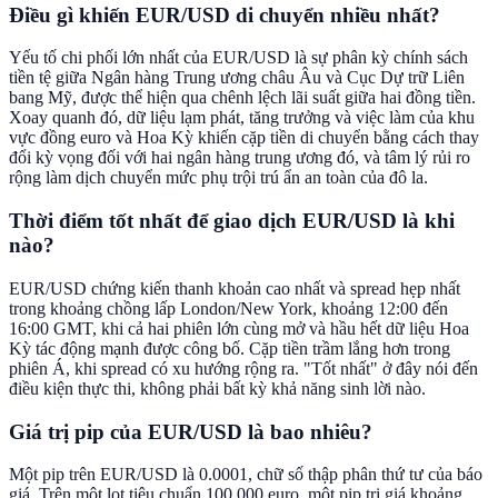
Điều gì khiến EUR/USD di chuyển nhiều nhất?
Yếu tố chi phối lớn nhất của EUR/USD là sự phân kỳ chính sách
tiền tệ giữa Ngân hàng Trung ương châu Âu và Cục Dự trữ Liên
bang Mỹ, được thể hiện qua chênh lệch lãi suất giữa hai đồng tiền.
Xoay quanh đó, dữ liệu lạm phát, tăng trưởng và việc làm của khu
vực đồng euro và Hoa Kỳ khiến cặp tiền di chuyển bằng cách thay
đổi kỳ vọng đối với hai ngân hàng trung ương đó, và tâm lý rủi ro
rộng làm dịch chuyển mức phụ trội trú ẩn an toàn của đô la.
Thời điểm tốt nhất để giao dịch EUR/USD là khi
nào?
EUR/USD chứng kiến thanh khoản cao nhất và spread hẹp nhất
trong khoảng chồng lấp London/New York, khoảng 12:00 đến
16:00 GMT, khi cả hai phiên lớn cùng mở và hầu hết dữ liệu Hoa
Kỳ tác động mạnh được công bố. Cặp tiền trầm lắng hơn trong
phiên Á, khi spread có xu hướng rộng ra. "Tốt nhất" ở đây nói đến
điều kiện thực thi, không phải bất kỳ khả năng sinh lời nào.
Giá trị pip của EUR/USD là bao nhiêu?
Một pip trên EUR/USD là 0.0001, chữ số thập phân thứ tư của báo
giá. Trên một lot tiêu chuẩn 100,000 euro, một pip trị giá khoảng