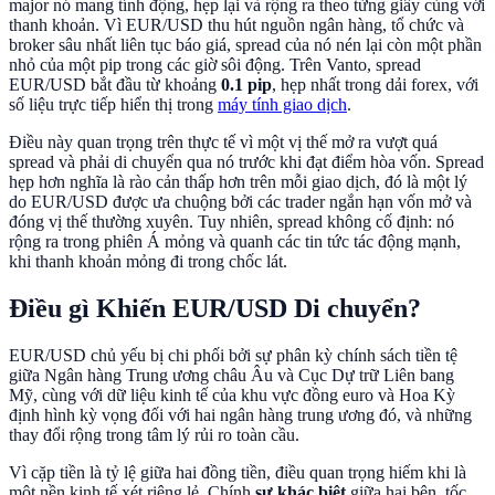
major nó mang tính động, hẹp lại và rộng ra theo từng giây cùng với
thanh khoản. Vì EUR/USD thu hút nguồn ngân hàng, tổ chức và
broker sâu nhất liên tục báo giá, spread của nó nén lại còn một phần
nhỏ của một pip trong các giờ sôi động. Trên Vanto, spread
EUR/USD bắt đầu từ khoảng
0.1 pip
, hẹp nhất trong dải forex, với
số liệu trực tiếp hiển thị trong
máy tính giao dịch
.
Điều này quan trọng trên thực tế vì một vị thế mở ra vượt quá
spread và phải di chuyển qua nó trước khi đạt điểm hòa vốn. Spread
hẹp hơn nghĩa là rào cản thấp hơn trên mỗi giao dịch, đó là một lý
do EUR/USD được ưa chuộng bởi các trader ngắn hạn vốn mở và
đóng vị thế thường xuyên. Tuy nhiên, spread không cố định: nó
rộng ra trong phiên Á mỏng và quanh các tin tức tác động mạnh,
khi thanh khoản mỏng đi trong chốc lát.
Điều gì Khiến EUR/USD Di chuyển?
EUR/USD chủ yếu bị chi phối bởi sự phân kỳ chính sách tiền tệ
giữa Ngân hàng Trung ương châu Âu và Cục Dự trữ Liên bang
Mỹ, cùng với dữ liệu kinh tế của khu vực đồng euro và Hoa Kỳ
định hình kỳ vọng đối với hai ngân hàng trung ương đó, và những
thay đổi rộng trong tâm lý rủi ro toàn cầu.
Vì cặp tiền là tỷ lệ giữa hai đồng tiền, điều quan trọng hiếm khi là
một nền kinh tế xét riêng lẻ. Chính
sự khác biệt
giữa hai bên, tốc