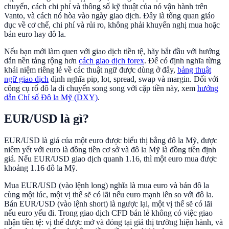
chuyển, cách chi phí và thông số kỹ thuật của nó vận hành trên
Vanto, và cách nó hòa vào ngày giao dịch. Đây là tổng quan giáo
dục về cơ chế, chi phí và rủi ro, không phải khuyến nghị mua hoặc
bán euro hay đô la.
Nếu bạn mới làm quen với giao dịch tiền tệ, hãy bắt đầu với hướng
dẫn nền tảng rộng hơn
cách giao dịch forex
. Để có định nghĩa từng
khái niệm riêng lẻ về các thuật ngữ được dùng ở đây,
bảng thuật
ngữ giao dịch
định nghĩa pip, lot, spread, swap và margin. Đối với
công cụ rổ đô la di chuyển song song với cặp tiền này, xem
hướng
dẫn Chỉ số Đô la Mỹ (DXY)
.
EUR/USD là gì?
EUR/USD là giá của một euro được biểu thị bằng đô la Mỹ, được
niêm yết với euro là đồng tiền cơ sở và đô la Mỹ là đồng tiền định
giá. Nếu EUR/USD giao dịch quanh 1.16, thì một euro mua được
khoảng 1.16 đô la Mỹ.
Mua EUR/USD (vào lệnh long) nghĩa là mua euro và bán đô la
cùng một lúc, một vị thế sẽ có lãi nếu euro mạnh lên so với đô la.
Bán EUR/USD (vào lệnh short) là ngược lại, một vị thế sẽ có lãi
nếu euro yếu đi. Trong giao dịch CFD bán lẻ không có việc giao
nhận tiền tệ: vị thế được mở và đóng tại giá thị trường hiện hành, và