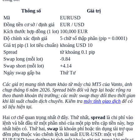
Thông số
Giá trị
Mã
EURUSD
Đồng tiền cơ sở / định giá
EUR / USD
Kích thước hợp đồng (1 lot)
100,000 EUR
Độ chính xác định giá
5 chữ số thập phân (pip = 0.0001)
Giá trị pip (1 lot tiêu chuẩn)
khoảng USD 10
Spread
từ khoảng 0.1 pip
Swap long (mỗi lot)
-9.84
Swap short (mỗi lot)
+4.14
Ngày swap gấp ba
Thứ Tư
Các giá trị mang tính tham khảo từ máy chủ MT5 của Vanto, ảnh
chụp tháng 6 năm 2026. Spread biến đổi và hẹp lại hoặc rộng ra
theo thanh khoản thị trường; các mức swap thay đổi theo thời gian
khi lãi suất chuẩn dịch chuyển. Kiểm tra
máy tính giao dịch
để có
số liệu hiện tại.
Hai cơ chế quan trọng nhất ở đây. Thứ nhất,
spread
là chi phí vào
lệnh và bắt đầu từ một phần nhỏ của một pip trên cặp tiền này, hẹp
nhất hiện có. Thứ hai,
swap
là khoản phí hoặc tín dụng tài trợ qua
đêm phụ thuộc vào chênh lệch lãi suất EUR-USD: một vị thế
EUR/USD long thường bị tính một khoản ghi nợ, trong khi một vị