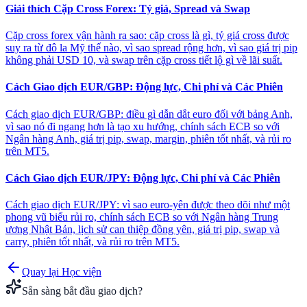
Giải thích Cặp Cross Forex: Tỷ giá, Spread và Swap
Cặp cross forex vận hành ra sao: cặp cross là gì, tỷ giá cross được
suy ra từ đô la Mỹ thế nào, vì sao spread rộng hơn, vì sao giá trị pip
không phải USD 10, và swap trên cặp cross tiết lộ gì về lãi suất.
Cách Giao dịch EUR/GBP: Động lực, Chi phí và Các Phiên
Cách giao dịch EUR/GBP: điều gì dẫn dắt euro đối với bảng Anh,
vì sao nó đi ngang hơn là tạo xu hướng, chính sách ECB so với
Ngân hàng Anh, giá trị pip, swap, margin, phiên tốt nhất, và rủi ro
trên MT5.
Cách Giao dịch EUR/JPY: Động lực, Chi phí và Các Phiên
Cách giao dịch EUR/JPY: vì sao euro-yên được theo dõi như một
phong vũ biểu rủi ro, chính sách ECB so với Ngân hàng Trung
ương Nhật Bản, lịch sử can thiệp đồng yên, giá trị pip, swap và
carry, phiên tốt nhất, và rủi ro trên MT5.
Quay lại Học viện
Sẵn sàng bắt đầu giao dịch?