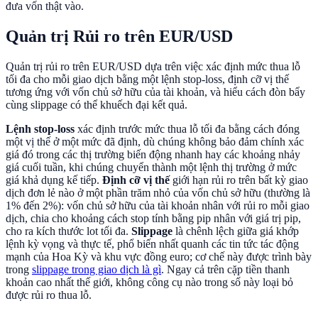
đưa vốn thật vào.
Quản trị Rủi ro trên EUR/USD
Quản trị rủi ro trên EUR/USD dựa trên việc xác định mức thua lỗ
tối đa cho mỗi giao dịch bằng một lệnh stop-loss, định cỡ vị thế
tương ứng với vốn chủ sở hữu của tài khoản, và hiểu cách đòn bẩy
cùng slippage có thể khuếch đại kết quả.
Lệnh stop-loss
xác định trước mức thua lỗ tối đa bằng cách đóng
một vị thế ở một mức đã định, dù chúng không bảo đảm chính xác
giá đó trong các thị trường biến động nhanh hay các khoảng nhảy
giá cuối tuần, khi chúng chuyển thành một lệnh thị trường ở mức
giá khả dụng kế tiếp.
Định cỡ vị thế
giới hạn rủi ro trên bất kỳ giao
dịch đơn lẻ nào ở một phần trăm nhỏ của vốn chủ sở hữu (thường là
1% đến 2%): vốn chủ sở hữu của tài khoản nhân với rủi ro mỗi giao
dịch, chia cho khoảng cách stop tính bằng pip nhân với giá trị pip,
cho ra kích thước lot tối đa.
Slippage
là chênh lệch giữa giá khớp
lệnh kỳ vọng và thực tế, phổ biến nhất quanh các tin tức tác động
mạnh của Hoa Kỳ và khu vực đồng euro; cơ chế này được trình bày
trong
slippage trong giao dịch là gì
. Ngay cả trên cặp tiền thanh
khoản cao nhất thế giới, không công cụ nào trong số này loại bỏ
được rủi ro thua lỗ.