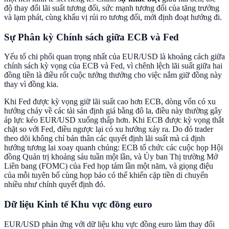
độ thay đổi lãi suất tương đối, sức mạnh tương đối của tăng trưởng
và lạm phát, cùng khẩu vị rủi ro tương đối, mới định đoạt hướng đi.
Sự Phân kỳ Chính sách giữa ECB và Fed
Yếu tố chi phối quan trọng nhất của EUR/USD là khoảng cách giữa
chính sách kỳ vọng của ECB và Fed, vì chênh lệch lãi suất giữa hai
đồng tiền là điều rốt cuộc tưởng thưởng cho việc nắm giữ đồng này
thay vì đồng kia.
Khi Fed được kỳ vọng giữ lãi suất cao hơn ECB, dòng vốn có xu
hướng chảy về các tài sản định giá bằng đô la, điều này thường gây
áp lực kéo EUR/USD xuống thấp hơn. Khi ECB được kỳ vọng thắt
chặt so với Fed, điều ngược lại có xu hướng xảy ra. Do đó trader
theo dõi không chỉ bản thân các quyết định lãi suất mà cả định
hướng tương lai xoay quanh chúng: ECB tổ chức các cuộc họp Hội
đồng Quản trị khoảng sáu tuần một lần, và Ủy ban Thị trường Mở
Liên bang (FOMC) của Fed họp tám lần một năm, và giọng điệu
của mỗi tuyên bố cùng họp báo có thể khiến cặp tiền di chuyển
nhiều như chính quyết định đó.
Dữ liệu Kinh tế Khu vực đồng euro
EUR/USD phản ứng với dữ liệu khu vực đồng euro làm thay đổi