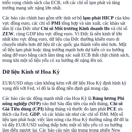
triển vọng chính sách của ECB, với các chỉ số lạm phát và tăng
trưởng mang sức nặng lớn nhất.
Các báo cáo chính bao gồm ước tính sơ bộ
lạm phát HICP
của khu
vực đồng euro, các chỉ số
PMI
tổng hợp và sản xuất, các khảo sát
tâm lý của Đức như
Chỉ số Môi trường Kinh doanh Ifo
và chỉ số
ZEW
, cùng GDP khu vực đồng euro. Vì Đức là nền kinh tế lớn
nhất khu vực đồng euro, dữ liệu của Đức thường khiến euro di
chuyển nhiều hơn dữ liệu từ các quốc gia thành viên nhỏ hơn. Một
số liệu lạm phát hoặc tăng trưởng mạnh hơn dự kiến có xu hướng
nâng đỡ euro bằng cách làm tăng xác suất ECB thắt chặt chính sách,
trong khi một số liệu yếu có xu hướng đè nặng lên nó.
Dữ liệu Kinh tế Hoa Kỳ
EUR/USD nhạy cảm không kém với dữ liệu Hoa Kỳ định hình kỳ
vọng đối với Fed, vì đô la là đồng tiền định giá trong cặp.
Các báo cáo tác động mạnh nhất của Hoa Kỳ là
Bảng lương Phi
nông nghiệp (NFP)
vào thứ Sáu đầu tiên của mỗi tháng,
Chỉ số
Giá Tiêu dùng (CPI)
hằng tháng và thước đo lạm phát
PCE
ưa
thích của Fed,
GDP
, và các khảo sát như các chỉ số ISM. Một số
liệu lạm phát hoặc việc làm nóng của Hoa Kỳ thường nâng đỡ đô la
và đẩy EUR/USD xuống thấp hơn; một số liệu yếu có xu hướng
làm điều ngược lại. Các báo cáo này tập trung trong phiên New