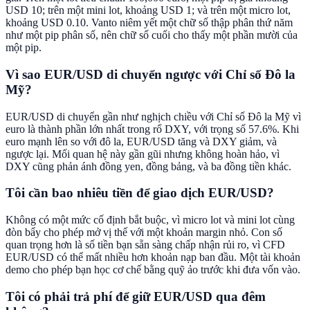
USD 10; trên một mini lot, khoảng USD 1; và trên một micro lot,
khoảng USD 0.10. Vanto niêm yết một chữ số thập phân thứ năm
như một pip phân số, nên chữ số cuối cho thấy một phần mười của
một pip.
Vì sao EUR/USD di chuyển ngược với Chỉ số Đô la
Mỹ?
EUR/USD di chuyển gần như nghịch chiều với Chỉ số Đô la Mỹ vì
euro là thành phần lớn nhất trong rổ DXY, với trọng số 57.6%. Khi
euro mạnh lên so với đô la, EUR/USD tăng và DXY giảm, và
ngược lại. Mối quan hệ này gần gũi nhưng không hoàn hảo, vì
DXY cũng phản ánh đồng yen, đồng bảng, và ba đồng tiền khác.
Tôi cần bao nhiêu tiền để giao dịch EUR/USD?
Không có một mức cố định bắt buộc, vì micro lot và mini lot cùng
đòn bẩy cho phép mở vị thế với một khoản margin nhỏ. Con số
quan trọng hơn là số tiền bạn sẵn sàng chấp nhận rủi ro, vì CFD
EUR/USD có thể mất nhiều hơn khoản nạp ban đầu. Một tài khoản
demo cho phép bạn học cơ chế bằng quỹ ảo trước khi đưa vốn vào.
Tôi có phải trả phí để giữ EUR/USD qua đêm