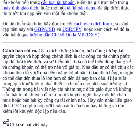
tài khoản trên trang
các loại tài khoản
, kiểm tra giá trực tiếp trong
máy tính giao dịch
, hoặc mở một
tài khoản demo
để tập dượt thực
thi trước khi nạp tiền vào một tài khoản thật.
Để tìm hiểu sâu hơn, hãy đọc trụ cột
cách giao dịch forex
, so sánh
cặp tiền này với
GBP/USD
và
USD/JPY
, hoặc xem cách vế đô la
vận hành qua
hướng dẫn Chỉ số Đô la Mỹ (DXY)
.
Cảnh báo rủi ro.
Giao dịch chứng khoán, hợp đồng tương lai,
quyền chọn và hợp đồng chênh lệch là các công cụ tài chính phức
tạp đòi hỏi kiến thức và sự hiểu biết. Giá có thể biến động đáng kể
và chứng khoán có thể trở nên vô giá trị. Nhà đầu tư có thể chịu các
khoản thua lỗ vượt quá tiềm năng lợi nhuận. Giao dịch bằng margin
có thể dẫn đến thua lỗ lớn hơn số tiền đã nạp ban đầu. Hiệu suất
trong quá khứ không nhất thiết là chỉ dẫn cho hiệu suất tương lai.
Thông tin trong bài viết này chỉ nhằm mục đích giáo dục và không
cấu thành lời khuyên đầu tư, một khuyến nghị, hay một lời chào
mua hoặc bán bất kỳ công cụ tài chính nào. Hãy cân nhắc liệu giao
dịch CFD có phù hợp với hoàn cảnh của bạn hay không và tìm
kiếm lời khuyên độc lập nếu cần.
Chia sẻ bài viết này