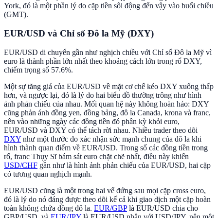
York, đó là một phần lý do cặp tiền sôi động đến vậy vào buổi chiều
(GMT).
EUR/USD và Chỉ số Đô la Mỹ (DXY)
EUR/USD di chuyển gần như nghịch chiều với Chỉ số Đô la Mỹ vì
euro là thành phần lớn nhất theo khoảng cách lớn trong rổ DXY,
chiếm trọng số 57.6%.
Một sự tăng giá của EUR/USD về mặt cơ chế kéo DXY xuống thấp
hơn, và ngược lại, đó là lý do hai biểu đồ thường trông như hình
ảnh phản chiếu của nhau. Mối quan hệ này không hoàn hảo: DXY
cũng phản ánh đồng yen, đồng bảng, đô la Canada, krona và franc,
nên vào những ngày các đồng tiền đó phân kỳ khỏi euro,
EUR/USD và DXY có thể tách rời nhau. Nhiều trader theo dõi
DXY
như một thước đo xác nhận sức mạnh chung của đô la khi
hình thành quan điểm về EUR/USD. Trong số các đồng tiền trong
rổ, franc Thụy Sĩ bám sát euro chặt chẽ nhất, điều này khiến
USD/CHF
gần như là hình ảnh phản chiếu của EUR/USD, hai cặp
có tương quan nghịch mạnh.
EUR/USD cũng là một trong hai vế đứng sau mọi cặp cross euro,
đó là lý do nó đáng được theo dõi kể cả khi giao dịch một cặp hoàn
toàn không chứa đồng đô la.
EUR/GBP
là EUR/USD chia cho
GBP/USD, và
EUR/JPY
là EUR/USD nhân với USD/JPY, nên một