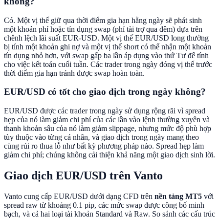
không?
Có. Một vị thế giữ qua thời điểm gia hạn hằng ngày sẽ phát sinh
một khoản phí hoặc tín dụng swap (phí tài trợ qua đêm) dựa trên
chênh lệch lãi suất EUR-USD. Một vị thế EUR/USD long thường
bị tính một khoản ghi nợ và một vị thế short có thể nhận một khoản
tín dụng nhỏ hơn, với swap gấp ba lần áp dụng vào thứ Tư để tính
cho việc kết toán cuối tuần. Các trader trong ngày đóng vị thế trước
thời điểm gia hạn tránh được swap hoàn toàn.
EUR/USD có tốt cho giao dịch trong ngày không?
EUR/USD được các trader trong ngày sử dụng rộng rãi vì spread
hẹp của nó làm giảm chi phí của các lần vào lệnh thường xuyên và
thanh khoản sâu của nó làm giảm slippage, nhưng mức độ phù hợp
tùy thuộc vào từng cá nhân, và giao dịch trong ngày mang theo
cùng rủi ro thua lỗ như bất kỳ phương pháp nào. Spread hẹp làm
giảm chi phí; chúng không cải thiện khả năng một giao dịch sinh lời.
Giao dịch EUR/USD trên Vanto
Vanto cung cấp EUR/USD dưới dạng CFD trên
nền tảng MT5
với
spread raw từ khoảng 0.1 pip, các mức swap được công bố minh
bạch, và cả hai loại tài khoản Standard và Raw. So sánh các cấu trúc