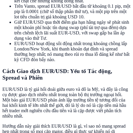
kết chặt chẽ nhưng không đồng nhất.
Trên Vanto, spread EUR/USD bắt đầu từ khoảng 0.1 pip, một
pip là 0.0001 (chữ số thập phân thứ tư), và một pip trên một
lot tiêu chuẩn trị giá khoảng USD 10.
Giữ EUR/USD qua thời điểm gia hạn hằng ngày sẽ phát sinh
một khoản phí hoặc tín dụng swap (phí tài trợ qua đêm) dựa
trên chênh lệch lãi suất EUR-USD, với swap gấp ba lần áp
dụng vào thứ Tư.
EUR/USD hoạt động sôi động nhất trong khoảng chồng lấp
London/New York, khi thanh khoản đạt đỉnh và spread
thường hẹp nhất; nó mang theo rủi ro thua lỗ đáng kể như bất
kỳ CFD đòn bẩy nào.
Cách Giao dịch EUR/USD: Yếu tố Tác động,
Spread và Phiên
EUR/USD là tỷ giá hối đoái giữa euro và đô la Mỹ, và đây là công
cụ được giao dịch nhiều nhất trong toàn bộ thị trường ngoại hối.
Một báo giá EUR/USD phản ánh lập trường tiền tệ tương đối của
hai khối kinh tế lớn nhất thế giới, đó là lý do nó là cặp tiền mà hầu
hết trader mới nghiên cứu đầu tiên và là cặp được viết phân tích
nhiều nhất.
Hướng dẫn này giải thích EUR/USD là gì, vì sao nó mang spread
hẹp nhất trong số mọi cặp major, điều gì thực sự khiến nó di