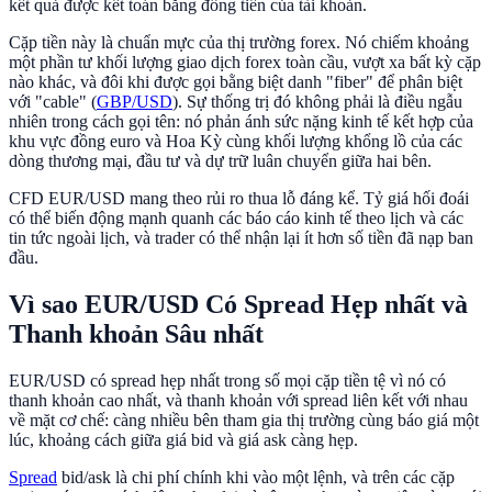
kết quả được kết toán bằng đồng tiền của tài khoản.
Cặp tiền này là chuẩn mực của thị trường forex. Nó chiếm khoảng
một phần tư khối lượng giao dịch forex toàn cầu, vượt xa bất kỳ cặp
nào khác, và đôi khi được gọi bằng biệt danh "fiber" để phân biệt
với "cable" (
GBP/USD
). Sự thống trị đó không phải là điều ngẫu
nhiên trong cách gọi tên: nó phản ánh sức nặng kinh tế kết hợp của
khu vực đồng euro và Hoa Kỳ cùng khối lượng khổng lồ của các
dòng thương mại, đầu tư và dự trữ luân chuyển giữa hai bên.
CFD EUR/USD mang theo rủi ro thua lỗ đáng kể. Tỷ giá hối đoái
có thể biến động mạnh quanh các báo cáo kinh tế theo lịch và các
tin tức ngoài lịch, và trader có thể nhận lại ít hơn số tiền đã nạp ban
đầu.
Vì sao EUR/USD Có Spread Hẹp nhất và
Thanh khoản Sâu nhất
EUR/USD có spread hẹp nhất trong số mọi cặp tiền tệ vì nó có
thanh khoản cao nhất, và thanh khoản với spread liên kết với nhau
về mặt cơ chế: càng nhiều bên tham gia thị trường cùng báo giá một
lúc, khoảng cách giữa giá bid và giá ask càng hẹp.
Spread
bid/ask là chi phí chính khi vào một lệnh, và trên các cặp