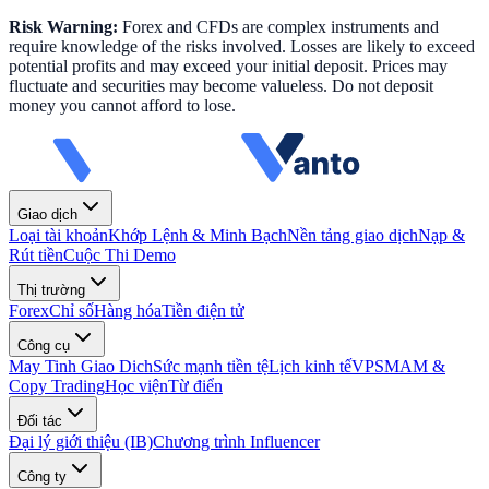
Risk Warning:
Forex and CFDs are complex instruments and
require knowledge of the risks involved. Losses are likely to exceed
potential profits and may exceed your initial deposit. Prices may
fluctuate and securities may become valueless. Do not deposit
money you cannot afford to lose.
Giao dịch
Loại tài khoản
Khớp Lệnh & Minh Bạch
Nền tảng giao dịch
Nạp &
Rút tiền
Cuộc Thi Demo
Thị trường
Forex
Chỉ số
Hàng hóa
Tiền điện tử
Công cụ
May Tinh Giao Dich
Sức mạnh tiền tệ
Lịch kinh tế
VPS
MAM &
Copy Trading
Học viện
Từ điển
Đối tác
Đại lý giới thiệu (IB)
Chương trình Influencer
Công ty