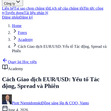
Công ty
Liên hệ
Tại sao chọn chúng tôi
Lịch sử của chúng tôi
Tin tức công
ty
Tuyển dụng
Tài liệu pháp lý
Đăng nhập
Đăng ký
Home
Forex
Academy
Cách Giao dịch EUR/USD: Yếu tố Tác động, Spread và
Phiên
Quay lại Học viện
Academy
Cách Giao dịch EUR/USD: Yếu tố Tác
động, Spread và Phiên
Piotr Niemidomski
Đồng sáng lập & COO, Vanto
June 4, 2026