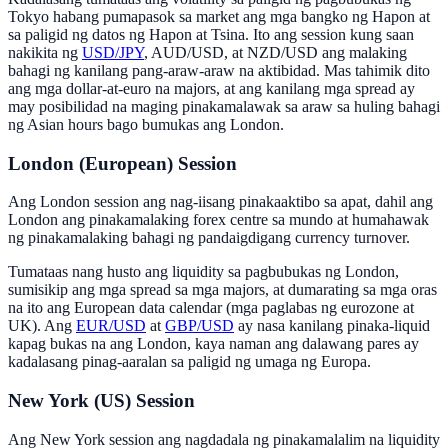
Tokyo habang pumapasok sa market ang mga bangko ng Hapon at
sa paligid ng datos ng Hapon at Tsina. Ito ang session kung saan
nakikita ng
USD/JPY
, AUD/USD, at NZD/USD ang malaking
bahagi ng kanilang pang-araw-araw na aktibidad. Mas tahimik dito
ang mga dollar-at-euro na majors, at ang kanilang mga spread ay
may posibilidad na maging pinakamalawak sa araw sa huling bahagi
ng Asian hours bago bumukas ang London.
London (European) Session
Ang London session ang nag-iisang pinakaaktibo sa apat, dahil ang
London ang pinakamalaking forex centre sa mundo at humahawak
ng pinakamalaking bahagi ng pandaigdigang currency turnover.
Tumataas nang husto ang liquidity sa pagbubukas ng London,
sumisikip ang mga spread sa mga majors, at dumarating sa mga oras
na ito ang European data calendar (mga paglabas ng eurozone at
UK). Ang
EUR/USD
at
GBP/USD
ay nasa kanilang pinaka-liquid
kapag bukas na ang London, kaya naman ang dalawang pares ay
kadalasang pinag-aaralan sa paligid ng umaga ng Europa.
New York (US) Session
Ang New York session ang nagdadala ng pinakamalalim na liquidity