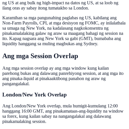
ng US at ang bulk ng high-impact na datos ng US, at sa loob ng
ilang oras ay sabay itong tumatakbo sa London.
Karamihan sa mga pangunahing paglabas ng US, kabilang ang
Non-Farm Payrolls, CPI, at mga desisyon ng FOMC, ay inilalathala
sa umaga ng New York, na kadalasang nagkokonsentra ng
pinakamalalaking galaw ng araw sa maagang bahagi ng session na
ito. Kapag nagsara ang New York sa gabi (GMT), bumababa ang
liquidity hanggang sa muling magbukas ang Sydney.
Ang mga Session Overlap
Ang mga session overlap ay ang mga window kung kailan
parehong bukas ang dalawang panrehiyong session, at ang mga ito
ang pinaka-liquid at pinakaaktibong panahon ng araw ng
pangangalakal.
London/New York Overlap
Ang London/New York overlap, mula humigit-kumulang 12:00
hanggang 16:00 GMT, ang pinakamataas-ang-liquidity na window
sa forex, kung kailan sabay na nangangalakal ang dalawang
pinakamalaking session.