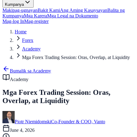
Kumpanya
Makipag-ugnayan
Bakit Kami
Ang Aming Kasaysayan
Balita ng
Kumpanya
Mga Karera
Mga Legal na Dokumento
Mag-log In
Mag-register
Home
Forex
Academy
Mga Forex Trading Session: Oras, Overlap, at Liquidity
Bumalik sa Academy
Academy
Mga Forex Trading Session: Oras,
Overlap, at Liquidity
Piotr Niemidomski
Co-Founder & COO, Vanto
June 4, 2026