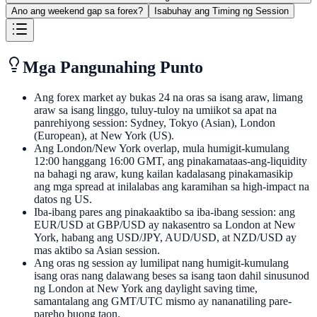
Ano ang weekend gap sa forex?
Isabuhay ang Timing ng Session
Mga Pangunahing Punto
Ang forex market ay bukas 24 na oras sa isang araw, limang
araw sa isang linggo, tuluy-tuloy na umiikot sa apat na
panrehiyong session: Sydney, Tokyo (Asian), London
(European), at New York (US).
Ang London/New York overlap, mula humigit-kumulang
12:00 hanggang 16:00 GMT, ang pinakamataas-ang-liquidity
na bahagi ng araw, kung kailan kadalasang pinakamasikip
ang mga spread at inilalabas ang karamihan sa high-impact na
datos ng US.
Iba-ibang pares ang pinakaaktibo sa iba-ibang session: ang
EUR/USD at GBP/USD ay nakasentro sa London at New
York, habang ang USD/JPY, AUD/USD, at NZD/USD ay
mas aktibo sa Asian session.
Ang oras ng session ay lumilipat nang humigit-kumulang
isang oras nang dalawang beses sa isang taon dahil sinusunod
ng London at New York ang daylight saving time,
samantalang ang GMT/UTC mismo ay nananatiling pare-
pareho buong taon.