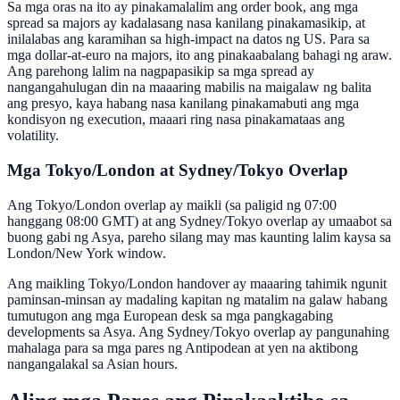
Sa mga oras na ito ay pinakamalalim ang order book, ang mga
spread sa majors ay kadalasang nasa kanilang pinakamasikip, at
inilalabas ang karamihan sa high-impact na datos ng US. Para sa
mga dollar-at-euro na majors, ito ang pinakaabalang bahagi ng araw.
Ang parehong lalim na nagpapasikip sa mga spread ay
nangangahulugan din na maaaring mabilis na maigalaw ng balita
ang presyo, kaya habang nasa kanilang pinakamabuti ang mga
kondisyon ng execution, maaari ring nasa pinakamataas ang
volatility.
Mga Tokyo/London at Sydney/Tokyo Overlap
Ang Tokyo/London overlap ay maikli (sa paligid ng 07:00
hanggang 08:00 GMT) at ang Sydney/Tokyo overlap ay umaabot sa
buong gabi ng Asya, pareho silang may mas kaunting lalim kaysa sa
London/New York window.
Ang maikling Tokyo/London handover ay maaaring tahimik ngunit
paminsan-minsan ay madaling kapitan ng matalim na galaw habang
tumutugon ang mga European desk sa mga pangkagabing
developments sa Asya. Ang Sydney/Tokyo overlap ay pangunahing
mahalaga para sa mga pares ng Antipodean at yen na aktibong
nangangalakal sa Asian hours.