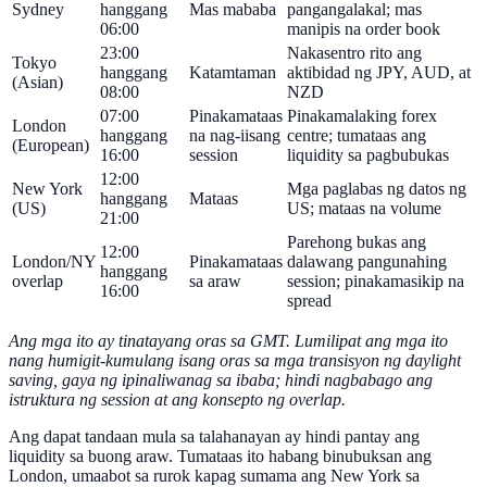
Sydney
hanggang
Mas mababa
pangangalakal; mas
06:00
manipis na order book
23:00
Nakasentro rito ang
Tokyo
hanggang
Katamtaman
aktibidad ng JPY, AUD, at
(Asian)
08:00
NZD
07:00
Pinakamataas
Pinakamalaking forex
London
hanggang
na nag-iisang
centre; tumataas ang
(European)
16:00
session
liquidity sa pagbubukas
12:00
New York
Mga paglabas ng datos ng
hanggang
Mataas
(US)
US; mataas na volume
21:00
Parehong bukas ang
12:00
London/NY
Pinakamataas
dalawang pangunahing
hanggang
overlap
sa araw
session; pinakamasikip na
16:00
spread
Ang mga ito ay tinatayang oras sa GMT. Lumilipat ang mga ito
nang humigit-kumulang isang oras sa mga transisyon ng daylight
saving, gaya ng ipinaliwanag sa ibaba; hindi nagbabago ang
istruktura ng session at ang konsepto ng overlap.
Ang dapat tandaan mula sa talahanayan ay hindi pantay ang
liquidity sa buong araw. Tumataas ito habang binubuksan ang
London, umaabot sa rurok kapag sumama ang New York sa