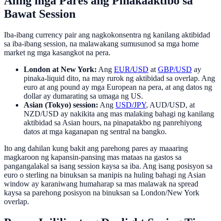
Aling mga Pares ang Pinakaaktibo sa
Bawat Session
Iba-ibang currency pair ang nagkokonsentra ng kanilang aktibidad
sa iba-ibang session, na malawakang sumusunod sa mga home
market ng mga kasangkot na pera.
London at New York:
Ang
EUR/USD
at
GBP/USD
ay
pinaka-liquid dito, na may rurok ng aktibidad sa overlap. Ang
euro at ang pound ay mga European na pera, at ang datos ng
dollar ay dumarating sa umaga ng US.
Asian (Tokyo) session:
Ang
USD/JPY
, AUD/USD, at
NZD/USD ay nakikita ang mas malaking bahagi ng kanilang
aktibidad sa Asian hours, na pinapatakbo ng panrehiyong
datos at mga kaganapan ng sentral na bangko.
Ito ang dahilan kung bakit ang parehong pares ay maaaring
magkaroon ng kapansin-pansing mas mataas na gastos sa
pangangalakal sa isang session kaysa sa iba. Ang isang posisyon sa
euro o sterling na binuksan sa manipis na huling bahagi ng Asian
window ay karaniwang humaharap sa mas malawak na spread
kaysa sa parehong posisyon na binuksan sa London/New York
overlap.