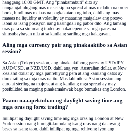
hanggang 16:00 GMT. Ang "pinakamabuti" dito ay
nangangahulugang mas masisikip na spread at mas malalim na order
book, hindi mas mataas na pagkakataon ng tubo, dahil ang mas
mataas na liquidity at volatility ay maaaring maigalaw ang presyo
laban sa isang posisyon nang kasingdali ng pabor dito. Ang tamang
oras para sa sinumang trader ay nakadepende sa mga pares na
sinusubaybayan nila at sa kanilang sariling mga kalagayan.
Aling mga currency pair ang pinakaaktibo sa Asian
session?
Sa Asian (Tokyo) session, ang pinakaaktibong pares ay USD/JPY,
AUD/USD, at NZD/USD, dahil ang yen, Australian dollar, at New
Zealand dollar ay mga panrehiyong pera at ang kanilang datos ay
dumarating sa mga oras na ito. Mas tahimik sa Asian session ang
euro at sterling na majors, at ang kanilang mga spread ay may
posibilidad na maging pinakamalawak bago bumukas ang London.
Paano naaapektuhan ng daylight saving time ang
mga oras ng forex trading?
Inililipat ng daylight saving time ang mga oras ng London at New
York session nang humigit-kumulang isang oras nang dalawang
beses sa isang taon, dahil inililipat ng mga rehiyong iyon ang