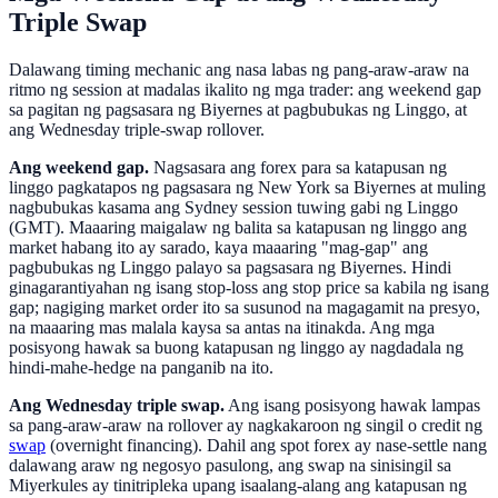
Triple Swap
Dalawang timing mechanic ang nasa labas ng pang-araw-araw na
ritmo ng session at madalas ikalito ng mga trader: ang weekend gap
sa pagitan ng pagsasara ng Biyernes at pagbubukas ng Linggo, at
ang Wednesday triple-swap rollover.
Ang weekend gap.
Nagsasara ang forex para sa katapusan ng
linggo pagkatapos ng pagsasara ng New York sa Biyernes at muling
nagbubukas kasama ang Sydney session tuwing gabi ng Linggo
(GMT). Maaaring maigalaw ng balita sa katapusan ng linggo ang
market habang ito ay sarado, kaya maaaring "mag-gap" ang
pagbubukas ng Linggo palayo sa pagsasara ng Biyernes. Hindi
ginagarantiyahan ng isang stop-loss ang stop price sa kabila ng isang
gap; nagiging market order ito sa susunod na magagamit na presyo,
na maaaring mas malala kaysa sa antas na itinakda. Ang mga
posisyong hawak sa buong katapusan ng linggo ay nagdadala ng
hindi-mahe-hedge na panganib na ito.
Ang Wednesday triple swap.
Ang isang posisyong hawak lampas
sa pang-araw-araw na rollover ay nagkakaroon ng singil o credit ng
swap
(overnight financing). Dahil ang spot forex ay nase-settle nang
dalawang araw ng negosyo pasulong, ang swap na sinisingil sa
Miyerkules ay tinitripleka upang isaalang-alang ang katapusan ng