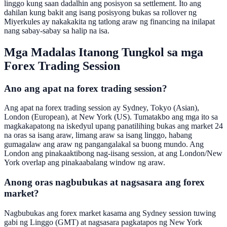
linggo kung saan dadalhin ang posisyon sa settlement. Ito ang
dahilan kung bakit ang isang posisyong bukas sa rollover ng
Miyerkules ay nakakakita ng tatlong araw ng financing na inilapat
nang sabay-sabay sa halip na isa.
Mga Madalas Itanong Tungkol sa mga
Forex Trading Session
Ano ang apat na forex trading session?
Ang apat na forex trading session ay Sydney, Tokyo (Asian),
London (European), at New York (US). Tumatakbo ang mga ito sa
magkakapatong na iskedyul upang panatilihing bukas ang market 24
na oras sa isang araw, limang araw sa isang linggo, habang
gumagalaw ang araw ng pangangalakal sa buong mundo. Ang
London ang pinakaaktibong nag-iisang session, at ang London/New
York overlap ang pinakaabalang window ng araw.
Anong oras nagbubukas at nagsasara ang forex
market?
Nagbubukas ang forex market kasama ang Sydney session tuwing
gabi ng Linggo (GMT) at nagsasara pagkatapos ng New York