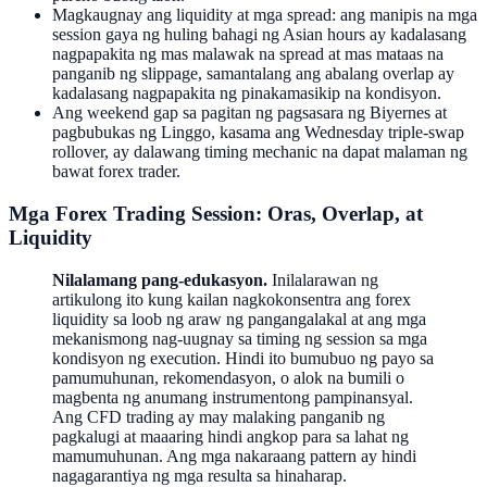
Magkaugnay ang liquidity at mga spread: ang manipis na mga
session gaya ng huling bahagi ng Asian hours ay kadalasang
nagpapakita ng mas malawak na spread at mas mataas na
panganib ng slippage, samantalang ang abalang overlap ay
kadalasang nagpapakita ng pinakamasikip na kondisyon.
Ang weekend gap sa pagitan ng pagsasara ng Biyernes at
pagbubukas ng Linggo, kasama ang Wednesday triple-swap
rollover, ay dalawang timing mechanic na dapat malaman ng
bawat forex trader.
Mga Forex Trading Session: Oras, Overlap, at
Liquidity
Nilalamang pang-edukasyon.
Inilalarawan ng
artikulong ito kung kailan nagkokonsentra ang forex
liquidity sa loob ng araw ng pangangalakal at ang mga
mekanismong nag-uugnay sa timing ng session sa mga
kondisyon ng execution. Hindi ito bumubuo ng payo sa
pamumuhunan, rekomendasyon, o alok na bumili o
magbenta ng anumang instrumentong pampinansyal.
Ang CFD trading ay may malaking panganib ng
pagkalugi at maaaring hindi angkop para sa lahat ng
mamumuhunan. Ang mga nakaraang pattern ay hindi
nagagarantiya ng mga resulta sa hinaharap.