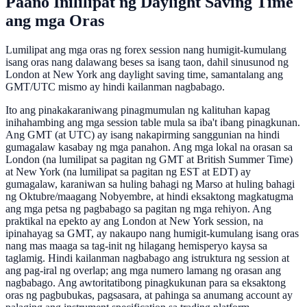
Paano Inililipat ng Daylight Saving Time
ang mga Oras
Lumilipat ang mga oras ng forex session nang humigit-kumulang
isang oras nang dalawang beses sa isang taon, dahil sinusunod ng
London at New York ang daylight saving time, samantalang ang
GMT/UTC mismo ay hindi kailanman nagbabago.
Ito ang pinakakaraniwang pinagmumulan ng kalituhan kapag
inihahambing ang mga session table mula sa iba't ibang pinagkunan.
Ang GMT (at UTC) ay isang nakapirming sanggunian na hindi
gumagalaw kasabay ng mga panahon. Ang mga lokal na orasan sa
London (na lumilipat sa pagitan ng GMT at British Summer Time)
at New York (na lumilipat sa pagitan ng EST at EDT) ay
gumagalaw, karaniwan sa huling bahagi ng Marso at huling bahagi
ng Oktubre/maagang Nobyembre, at hindi eksaktong magkatugma
ang mga petsa ng pagbabago sa pagitan ng mga rehiyon. Ang
praktikal na epekto ay ang London at New York session, na
ipinahayag sa GMT, ay nakaupo nang humigit-kumulang isang oras
nang mas maaga sa tag-init ng hilagang hemisperyo kaysa sa
taglamig. Hindi kailanman nagbabago ang istruktura ng session at
ang pag-iral ng overlap; ang mga numero lamang ng orasan ang
nagbabago. Ang awtoritatibong pinagkukunan para sa eksaktong
oras ng pagbubukas, pagsasara, at pahinga sa anumang account ay