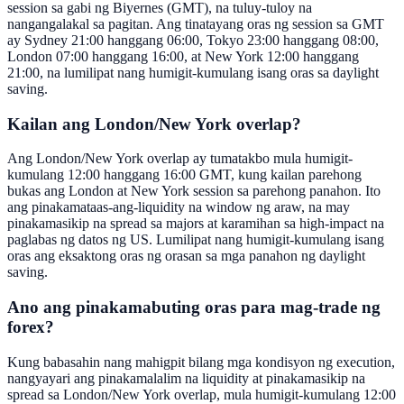
session sa gabi ng Biyernes (GMT), na tuluy-tuloy na
nangangalakal sa pagitan. Ang tinatayang oras ng session sa GMT
ay Sydney 21:00 hanggang 06:00, Tokyo 23:00 hanggang 08:00,
London 07:00 hanggang 16:00, at New York 12:00 hanggang
21:00, na lumilipat nang humigit-kumulang isang oras sa daylight
saving.
Kailan ang London/New York overlap?
Ang London/New York overlap ay tumatakbo mula humigit-
kumulang 12:00 hanggang 16:00 GMT, kung kailan parehong
bukas ang London at New York session sa parehong panahon. Ito
ang pinakamataas-ang-liquidity na window ng araw, na may
pinakamasikip na spread sa majors at karamihan sa high-impact na
paglabas ng datos ng US. Lumilipat nang humigit-kumulang isang
oras ang eksaktong oras ng orasan sa mga panahon ng daylight
saving.
Ano ang pinakamabuting oras para mag-trade ng
forex?
Kung babasahin nang mahigpit bilang mga kondisyon ng execution,
nangyayari ang pinakamalalim na liquidity at pinakamasikip na
spread sa London/New York overlap, mula humigit-kumulang 12:00