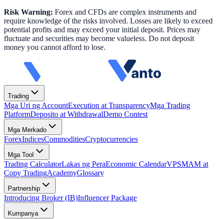
Risk Warning:
Forex and CFDs are complex instruments and
require knowledge of the risks involved. Losses are likely to exceed
potential profits and may exceed your initial deposit. Prices may
fluctuate and securities may become valueless. Do not deposit
money you cannot afford to lose.
Trading
Mga Uri ng Account
Execution at Transparency
Mga Trading
Platform
Deposito at Withdrawal
Demo Contest
Mga Merkado
Forex
Indices
Commodities
Cryptocurrencies
Mga Tool
Trading Calculator
Lakas ng Pera
Economic Calendar
VPS
MAM at
Copy Trading
Academy
Glossary
Partnership
Introducing Broker (IB)
Influencer Package
Kumpanya