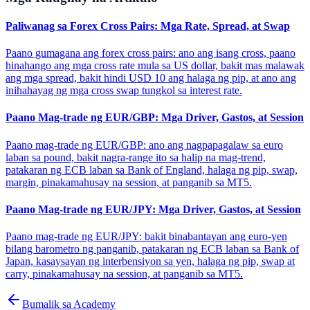
Paliwanag sa Forex Cross Pairs: Mga Rate, Spread, at Swap
Paano gumagana ang forex cross pairs: ano ang isang cross, paano
hinahango ang mga cross rate mula sa US dollar, bakit mas malawak
ang mga spread, bakit hindi USD 10 ang halaga ng pip, at ano ang
inihahayag ng mga cross swap tungkol sa interest rate.
Paano Mag-trade ng EUR/GBP: Mga Driver, Gastos, at Session
Paano mag-trade ng EUR/GBP: ano ang nagpapagalaw sa euro
laban sa pound, bakit nagra-range ito sa halip na mag-trend,
patakaran ng ECB laban sa Bank of England, halaga ng pip, swap,
margin, pinakamahusay na session, at panganib sa MT5.
Paano Mag-trade ng EUR/JPY: Mga Driver, Gastos, at Session
Paano mag-trade ng EUR/JPY: bakit binabantayan ang euro-yen
bilang barometro ng panganib, patakaran ng ECB laban sa Bank of
Japan, kasaysayan ng interbensiyon sa yen, halaga ng pip, swap at
carry, pinakamahusay na session, at panganib sa MT5.
Bumalik sa Academy