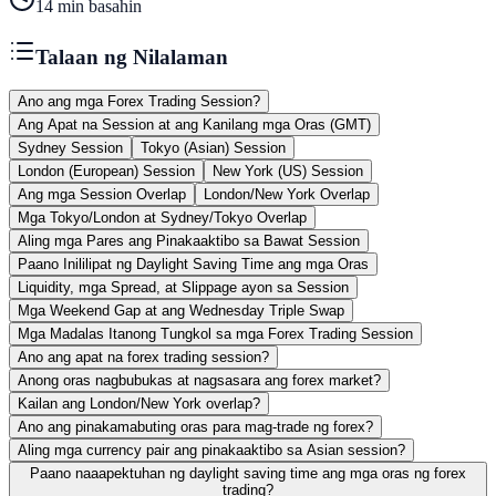
14
min basahin
Talaan ng Nilalaman
Ano ang mga Forex Trading Session?
Ang Apat na Session at ang Kanilang mga Oras (GMT)
Sydney Session
Tokyo (Asian) Session
London (European) Session
New York (US) Session
Ang mga Session Overlap
London/New York Overlap
Mga Tokyo/London at Sydney/Tokyo Overlap
Aling mga Pares ang Pinakaaktibo sa Bawat Session
Paano Inililipat ng Daylight Saving Time ang mga Oras
Liquidity, mga Spread, at Slippage ayon sa Session
Mga Weekend Gap at ang Wednesday Triple Swap
Mga Madalas Itanong Tungkol sa mga Forex Trading Session
Ano ang apat na forex trading session?
Anong oras nagbubukas at nagsasara ang forex market?
Kailan ang London/New York overlap?
Ano ang pinakamabuting oras para mag-trade ng forex?
Aling mga currency pair ang pinakaaktibo sa Asian session?
Paano naaapektuhan ng daylight saving time ang mga oras ng forex
trading?