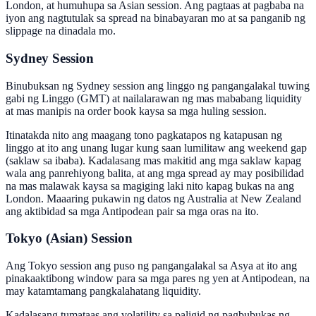
London, at humuhupa sa Asian session. Ang pagtaas at pagbaba na
iyon ang nagtutulak sa spread na binabayaran mo at sa panganib ng
slippage na dinadala mo.
Sydney Session
Binubuksan ng Sydney session ang linggo ng pangangalakal tuwing
gabi ng Linggo (GMT) at nailalarawan ng mas mababang liquidity
at mas manipis na order book kaysa sa mga huling session.
Itinatakda nito ang maagang tono pagkatapos ng katapusan ng
linggo at ito ang unang lugar kung saan lumilitaw ang weekend gap
(saklaw sa ibaba). Kadalasang mas makitid ang mga saklaw kapag
wala ang panrehiyong balita, at ang mga spread ay may posibilidad
na mas malawak kaysa sa magiging laki nito kapag bukas na ang
London. Maaaring pukawin ng datos ng Australia at New Zealand
ang aktibidad sa mga Antipodean pair sa mga oras na ito.
Tokyo (Asian) Session
Ang Tokyo session ang puso ng pangangalakal sa Asya at ito ang
pinakaaktibong window para sa mga pares ng yen at Antipodean, na
may katamtamang pangkalahatang liquidity.
Kadalasang tumataas ang volatility sa paligid ng pagbubukas ng