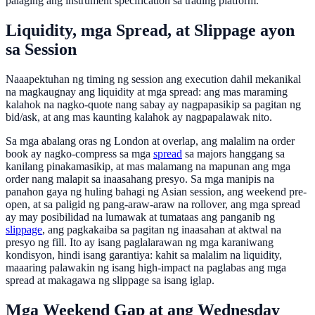
palaging ang instrument specification sa trading platform.
Liquidity, mga Spread, at Slippage ayon
sa Session
Naaapektuhan ng timing ng session ang execution dahil mekanikal
na magkaugnay ang liquidity at mga spread: ang mas maraming
kalahok na nagko-quote nang sabay ay nagpapasikip sa pagitan ng
bid/ask, at ang mas kaunting kalahok ay nagpapalawak nito.
Sa mga abalang oras ng London at overlap, ang malalim na order
book ay nagko-compress sa mga
spread
sa majors hanggang sa
kanilang pinakamasikip, at mas malamang na mapunan ang mga
order nang malapit sa inaasahang presyo. Sa mga manipis na
panahon gaya ng huling bahagi ng Asian session, ang weekend pre-
open, at sa paligid ng pang-araw-araw na rollover, ang mga spread
ay may posibilidad na lumawak at tumataas ang panganib ng
slippage
, ang pagkakaiba sa pagitan ng inaasahan at aktwal na
presyo ng fill. Ito ay isang paglalarawan ng mga karaniwang
kondisyon, hindi isang garantiya: kahit sa malalim na liquidity,
maaaring palawakin ng isang high-impact na paglabas ang mga
spread at makagawa ng slippage sa isang iglap.
Mga Weekend Gap at ang Wednesday