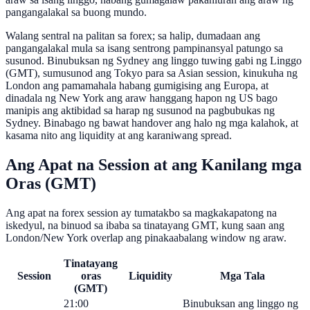
pangangalakal sa buong mundo.
Walang sentral na palitan sa forex; sa halip, dumadaan ang
pangangalakal mula sa isang sentrong pampinansyal patungo sa
susunod. Binubuksan ng Sydney ang linggo tuwing gabi ng Linggo
(GMT), sumusunod ang Tokyo para sa Asian session, kinukuha ng
London ang pamamahala habang gumigising ang Europa, at
dinadala ng New York ang araw hanggang hapon ng US bago
manipis ang aktibidad sa harap ng susunod na pagbubukas ng
Sydney. Binabago ng bawat handover ang halo ng mga kalahok, at
kasama nito ang liquidity at ang karaniwang spread.
Ang Apat na Session at ang Kanilang mga
Oras (GMT)
Ang apat na forex session ay tumatakbo sa magkakapatong na
iskedyul, na binuod sa ibaba sa tinatayang GMT, kung saan ang
London/New York overlap ang pinakaabalang window ng araw.
Tinatayang
Session
oras
Liquidity
Mga Tala
(GMT)
21:00
Binubuksan ang linggo ng