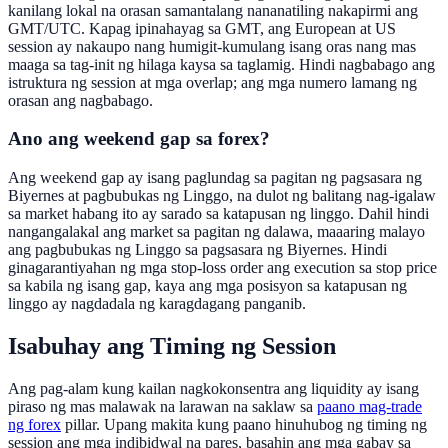
kanilang lokal na orasan samantalang nananatiling nakapirmi ang
GMT/UTC. Kapag ipinahayag sa GMT, ang European at US
session ay nakaupo nang humigit-kumulang isang oras nang mas
maaga sa tag-init ng hilaga kaysa sa taglamig. Hindi nagbabago ang
istruktura ng session at mga overlap; ang mga numero lamang ng
orasan ang nagbabago.
Ano ang weekend gap sa forex?
Ang weekend gap ay isang paglundag sa pagitan ng pagsasara ng
Biyernes at pagbubukas ng Linggo, na dulot ng balitang nag-igalaw
sa market habang ito ay sarado sa katapusan ng linggo. Dahil hindi
nangangalakal ang market sa pagitan ng dalawa, maaaring malayo
ang pagbubukas ng Linggo sa pagsasara ng Biyernes. Hindi
ginagarantiyahan ng mga stop-loss order ang execution sa stop price
sa kabila ng isang gap, kaya ang mga posisyon sa katapusan ng
linggo ay nagdadala ng karagdagang panganib.
Isabuhay ang Timing ng Session
Ang pag-alam kung kailan nagkokonsentra ang liquidity ay isang
piraso ng mas malawak na larawan na saklaw sa
paano mag-trade
ng forex
pillar. Upang makita kung paano hinuhubog ng timing ng
session ang mga indibidwal na pares, basahin ang mga gabay sa