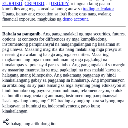
EUR/USD
,
GBP/USD
, at
USD/JPY
, o tingnan kung paano
kumikilos ang mga spread sa buong araw sa
trading calculator
.
Upang isanay ang execution sa iba't ibang oras nang walang
financial exposure, magbukas ng
demo account
.
Babala sa panganib.
Ang pangangalakal ng mga securities, futures,
options, at contracts for differences ay mga kumplikadong
instrumentong pampinansyal na nangangailangan ng kaalaman at
pag-unawa. Maaaring mag-iba-iba nang malaki ang mga presyo at
maaaring mawalan ng halaga ang mga securities. Maaaring
magkaroon ang mga mamumuhunan ng mga pagkalugi na
lumalampas sa potensyal para sa tubo. Ang pangangalakal sa margin
ay maaaring magresulta sa mga pagkalugi na mas malaki kaysa sa
halagang unang idineposito. Ang nakaraang pagganap ay hindi
kinakailangang gabay sa pagganap sa hinaharap. Ang impormasyon
sa artikulong ito ay para lamang sa mga layuning pang-edukasyon at
hindi bumubuo ng payo sa pamumuhunan, rekomendasyon, o alok
na bumili o magbenta ng anumang instrumentong pampinansyal.
Isaalang-alang kung ang CFD trading ay angkop para sa iyong mga
kalagayan at humingi ng independiyenteng payo kung
kinakailangan.
Ibahagi ang artikulong ito