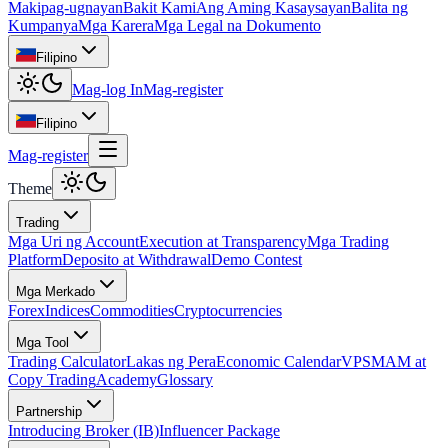
Makipag-ugnayan
Bakit Kami
Ang Aming Kasaysayan
Balita ng
Kumpanya
Mga Karera
Mga Legal na Dokumento
Filipino
Mag-log In
Mag-register
Filipino
Mag-register
Theme
Trading
Mga Uri ng Account
Execution at Transparency
Mga Trading
Platform
Deposito at Withdrawal
Demo Contest
Mga Merkado
Forex
Indices
Commodities
Cryptocurrencies
Mga Tool
Trading Calculator
Lakas ng Pera
Economic Calendar
VPS
MAM at
Copy Trading
Academy
Glossary
Partnership
Introducing Broker (IB)
Influencer Package