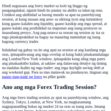
Hindi nagsasara ang forex market sa loob ng linggo ng
pangangalakal, ngunit hindi ito pantay na aktibo sa lahat ng oras.
Umiikot ang aktibidad sa buong mundo sa apat na panrehiyong
session, at kung nasaan ang araw sa siklong iyon ang tumutukoy
kung gaano kalalim ang liquidity, gaano kasikip ang mga spread, at
gaano kalaki ang posibilidad na mapunan ang isang posisyon sa
inaasahang presyo. Ang pag-unawa sa orasan ng session ay isa sa
mga pinakapraktikal na bagay na maaaring matutuhan ng isang
bagong currency trader.
Inilalahad ng gabay na ito ang apat na session at ang kanilang mga
oras, ipinapaliwanag ang mga overlap at kung bakit pinakamahalaga
ang London/New York window, ipinapakita kung aling mga pares
ang pinakaaktibo kailan, at saklaw ang dalawang detalye ng timing
na madalas ikalito ng mga trader: ang mga daylight saving shift at
ang weekend gap. Para sa mas malawak na pundasyon, tingnan ang
paano mag-trade ng forex
na pillar guide.
Ano ang mga Forex Trading Session?
Ang mga forex trading session ay apat na panrehiyong window, ang
Sydney, Tokyo, London, at New York, na magkasamang
nagpapanatiling bukas ng market 24 na oras sa isang araw, limang
araw sa isang linggo, habang gumagalaw pakanluran ang araw ng