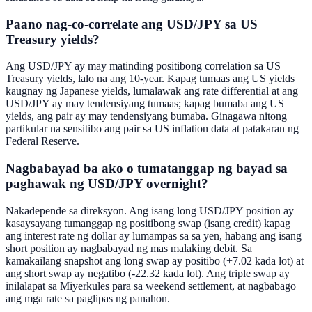
Paano nag-co-correlate ang USD/JPY sa US
Treasury yields?
Ang USD/JPY ay may matinding positibong correlation sa US
Treasury yields, lalo na ang 10-year. Kapag tumaas ang US yields
kaugnay ng Japanese yields, lumalawak ang rate differential at ang
USD/JPY ay may tendensiyang tumaas; kapag bumaba ang US
yields, ang pair ay may tendensiyang bumaba. Ginagawa nitong
partikular na sensitibo ang pair sa US inflation data at patakaran ng
Federal Reserve.
Nagbabayad ba ako o tumatanggap ng bayad sa
paghawak ng USD/JPY overnight?
Nakadepende sa direksyon. Ang isang long USD/JPY position ay
kasaysayang tumanggap ng positibong swap (isang credit) kapag
ang interest rate ng dollar ay lumampas sa sa yen, habang ang isang
short position ay nagbabayad ng mas malaking debit. Sa
kamakailang snapshot ang long swap ay positibo (+7.02 kada lot) at
ang short swap ay negatibo (-22.32 kada lot). Ang triple swap ay
inilalapat sa Miyerkules para sa weekend settlement, at nagbabago
ang mga rate sa paglipas ng panahon.