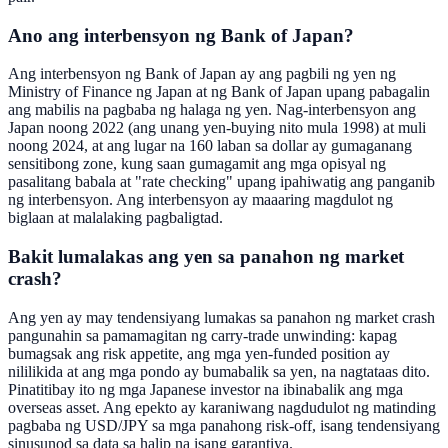
Ano ang interbensyon ng Bank of Japan?
Ang interbensyon ng Bank of Japan ay ang pagbili ng yen ng
Ministry of Finance ng Japan at ng Bank of Japan upang pabagalin
ang mabilis na pagbaba ng halaga ng yen. Nag-interbensyon ang
Japan noong 2022 (ang unang yen-buying nito mula 1998) at muli
noong 2024, at ang lugar na 160 laban sa dollar ay gumaganang
sensitibong zone, kung saan gumagamit ang mga opisyal ng
pasalitang babala at "rate checking" upang ipahiwatig ang panganib
ng interbensyon. Ang interbensyon ay maaaring magdulot ng
biglaan at malalaking pagbaligtad.
Bakit lumalakas ang yen sa panahon ng market
crash?
Ang yen ay may tendensiyang lumakas sa panahon ng market crash
pangunahin sa pamamagitan ng carry-trade unwinding: kapag
bumagsak ang risk appetite, ang mga yen-funded position ay
nililikida at ang mga pondo ay bumabalik sa yen, na nagtataas dito.
Pinatitibay ito ng mga Japanese investor na ibinabalik ang mga
overseas asset. Ang epekto ay karaniwang nagdudulot ng matinding
pagbaba ng USD/JPY sa mga panahong risk-off, isang tendensiyang
sinusunod sa data sa halip na isang garantiya.