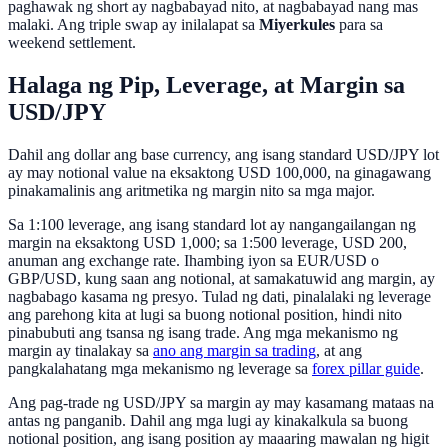
paghawak ng short ay nagbabayad nito, at nagbabayad nang mas
malaki. Ang triple swap ay inilalapat sa
Miyerkules
para sa
weekend settlement.
Halaga ng Pip, Leverage, at Margin sa
USD/JPY
Dahil ang dollar ang base currency, ang isang standard USD/JPY lot
ay may notional value na eksaktong USD 100,000, na ginagawang
pinakamalinis ang aritmetika ng margin nito sa mga major.
Sa 1:100 leverage, ang isang standard lot ay nangangailangan ng
margin na eksaktong USD 1,000; sa 1:500 leverage, USD 200,
anuman ang exchange rate. Ihambing iyon sa EUR/USD o
GBP/USD, kung saan ang notional, at samakatuwid ang margin, ay
nagbabago kasama ng presyo. Tulad ng dati, pinalalaki ng leverage
ang parehong kita at lugi sa buong notional position, hindi nito
pinabubuti ang tsansa ng isang trade. Ang mga mekanismo ng
margin ay tinalakay sa
ano ang margin sa trading
, at ang
pangkalahatang mga mekanismo ng leverage sa
forex pillar guide
.
Ang pag-trade ng USD/JPY sa margin ay may kasamang mataas na
antas ng panganib. Dahil ang mga lugi ay kinakalkula sa buong
notional position, ang isang position ay maaaring mawalan ng higit