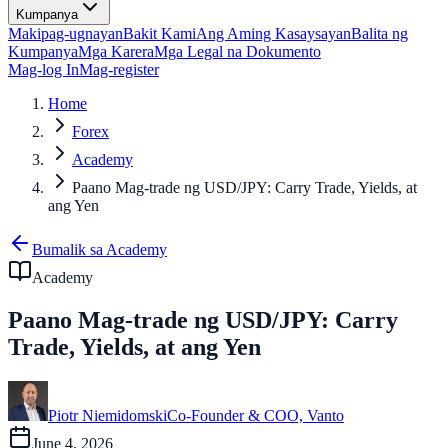
Kumpanya
Makipag-ugnayan
Bakit Kami
Ang Aming Kasaysayan
Balita ng
Kumpanya
Mga Karera
Mga Legal na Dokumento
Mag-log In
Mag-register
Home
Forex
Academy
Paano Mag-trade ng USD/JPY: Carry Trade, Yields, at
ang Yen
Bumalik sa Academy
Academy
Paano Mag-trade ng USD/JPY: Carry
Trade, Yields, at ang Yen
Piotr Niemidomski
Co-Founder & COO, Vanto
June 4, 2026