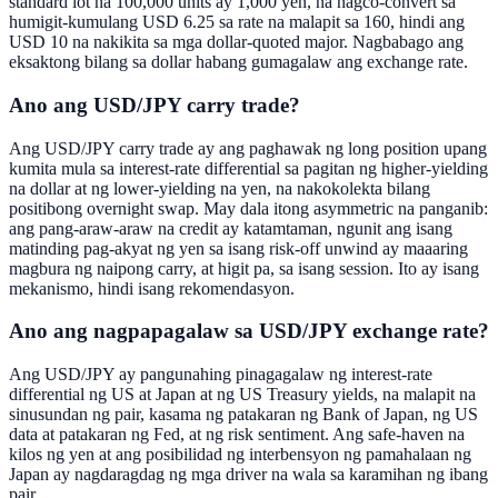
standard lot na 100,000 units ay 1,000 yen, na nagco-convert sa
humigit-kumulang USD 6.25 sa rate na malapit sa 160, hindi ang
USD 10 na nakikita sa mga dollar-quoted major. Nagbabago ang
eksaktong bilang sa dollar habang gumagalaw ang exchange rate.
Ano ang USD/JPY carry trade?
Ang USD/JPY carry trade ay ang paghawak ng long position upang
kumita mula sa interest-rate differential sa pagitan ng higher-yielding
na dollar at ng lower-yielding na yen, na nakokolekta bilang
positibong overnight swap. May dala itong asymmetric na panganib:
ang pang-araw-araw na credit ay katamtaman, ngunit ang isang
matinding pag-akyat ng yen sa isang risk-off unwind ay maaaring
magbura ng naipong carry, at higit pa, sa isang session. Ito ay isang
mekanismo, hindi isang rekomendasyon.
Ano ang nagpapagalaw sa USD/JPY exchange rate?
Ang USD/JPY ay pangunahing pinagagalaw ng interest-rate
differential ng US at Japan at ng US Treasury yields, na malapit na
sinusundan ng pair, kasama ng patakaran ng Bank of Japan, ng US
data at patakaran ng Fed, at ng risk sentiment. Ang safe-haven na
kilos ng yen at ang posibilidad ng interbensyon ng pamahalaan ng
Japan ay nagdaragdag ng mga driver na wala sa karamihan ng ibang
pair.