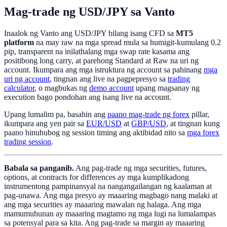
Mag-trade ng USD/JPY sa Vanto
Inaalok ng Vanto ang USD/JPY bilang isang CFD sa
MT5
platform
na may raw na mga spread mula sa humigit-kumulang 0.2
pip, transparent na inilathalang mga swap rate kasama ang
positibong long carry, at parehong Standard at Raw na uri ng
account. Ikumpara ang mga istruktura ng account sa pahinang
mga
uri ng account
, tingnan ang live na pagpepresyo sa
trading
calculator
, o magbukas ng
demo account
upang magsanay ng
execution bago pondohan ang isang live na account.
Upang lumalim pa, basahin ang
paano mag-trade ng forex
pillar,
ikumpara ang yen pair sa
EUR/USD
at
GBP/USD
, at tingnan kung
paano hinuhubog ng session timing ang aktibidad nito sa
mga forex
trading session
.
Babala sa panganib.
Ang pag-trade ng mga securities, futures,
options, at contracts for differences ay mga kumplikadong
instrumentong pampinansyal na nangangailangan ng kaalaman at
pag-unawa. Ang mga presyo ay maaaring magbago nang malaki at
ang mga securities ay maaaring mawalan ng halaga. Ang mga
mamumuhunan ay maaaring magtamo ng mga lugi na lumalampas
sa potensyal para sa kita. Ang pag-trade sa margin ay maaaring