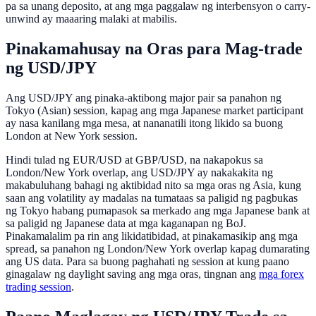
pa sa unang deposito, at ang mga paggalaw ng interbensyon o carry-
unwind ay maaaring malaki at mabilis.
Pinakamahusay na Oras para Mag-trade
ng USD/JPY
Ang USD/JPY ang pinaka-aktibong major pair sa panahon ng
Tokyo (Asian) session, kapag ang mga Japanese market participant
ay nasa kanilang mga mesa, at nananatili itong likido sa buong
London at New York session.
Hindi tulad ng EUR/USD at GBP/USD, na nakapokus sa
London/New York overlap, ang USD/JPY ay nakakakita ng
makabuluhang bahagi ng aktibidad nito sa mga oras ng Asia, kung
saan ang volatility ay madalas na tumataas sa paligid ng pagbukas
ng Tokyo habang pumapasok sa merkado ang mga Japanese bank at
sa paligid ng Japanese data at mga kaganapan ng BoJ.
Pinakamalalim pa rin ang likidatibidad, at pinakamasikip ang mga
spread, sa panahon ng London/New York overlap kapag dumarating
ang US data. Para sa buong paghahati ng session at kung paano
ginagalaw ng daylight saving ang mga oras, tingnan ang
mga forex
trading session
.