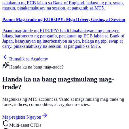
patakaran ng ECB laban sa Bank of England, halaga ng pip, swap,
margin, pinakamahusay na session, at panganib sa MT5.
Paano Mag-trade ng EUR/JPY: Mga Driver, Gastos, at Session
Paano mag-trade ng EUR/JPY: bakit binabantayan ang euro-yen
bilang barometro ng panganib, patakaran ng ECB laban sa Bank of
Japan, kasaysayan ng interbensiyon sa yen, halaga ng pip, swap at
carry, pinakamahusay na session, at panganib sa MT5.
Bumalik sa Academy
Handa ka na bang mag-trade?
Handa ka na bang magsimulang
mag-
trade?
Magbukas ng MT5 account sa Vanto at magsimulang mag-trade ng
forex, indices, commodities, at cryptocurrencies.
Mag-register Ngayon
Multi-asset CFDs