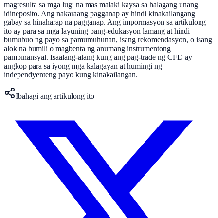
magresulta sa mga lugi na mas malaki kaysa sa halagang unang
idineposito. Ang nakaraang pagganap ay hindi kinakailangang
gabay sa hinaharap na pagganap. Ang impormasyon sa artikulong
ito ay para sa mga layuning pang-edukasyon lamang at hindi
bumubuo ng payo sa pamumuhunan, isang rekomendasyon, o isang
alok na bumili o magbenta ng anumang instrumentong
pampinansyal. Isaalang-alang kung ang pag-trade ng CFD ay
angkop para sa iyong mga kalagayan at humingi ng
independyenteng payo kung kinakailangan.
Ibahagi ang artikulong ito