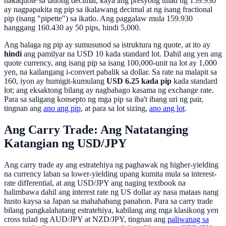
nakaquote sa tatlong decimal, kaya ang presyong tulad ng 159.930
ay nagpapakita ng pip sa ikalawang decimal at ng isang fractional
pip (isang "pipette") sa ikatlo. Ang paggalaw mula 159.930
hanggang 160.430 ay 50 pips, hindi 5,000.
Ang halaga ng pip ay sumusunod sa istruktura ng quote, at ito ay
hindi
ang pamilyar na USD 10 kada standard lot. Dahil ang yen ang
quote currency, ang isang pip sa isang 100,000-unit na lot ay 1,000
yen, na kailangang i-convert pabalik sa dollar. Sa rate na malapit sa
160, iyon ay humigit-kumulang
USD 6.25 kada pip
kada standard
lot; ang eksaktong bilang ay nagbabago kasama ng exchange rate.
Para sa saligang konsepto ng mga pip sa iba't ibang uri ng pair,
tingnan ang
ano ang pip
, at para sa lot sizing,
ano ang lot
.
Ang Carry Trade: Ang Natatanging
Katangian ng USD/JPY
Ang carry trade ay ang estratehiya ng paghawak ng higher-yielding
na currency laban sa lower-yielding upang kumita mula sa interest-
rate differential, at ang USD/JPY ang naging textbook na
halimbawa dahil ang interest rate ng US dollar ay nasa mataas nang
husto kaysa sa Japan sa mahahabang panahon. Para sa carry trade
bilang pangkalahatang estratehiya, kabilang ang mga klasikong yen
cross tulad ng AUD/JPY at NZD/JPY, tingnan ang
paliwanag sa