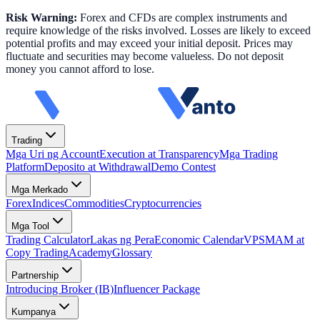
Risk Warning:
Forex and CFDs are complex instruments and
require knowledge of the risks involved. Losses are likely to exceed
potential profits and may exceed your initial deposit. Prices may
fluctuate and securities may become valueless. Do not deposit
money you cannot afford to lose.
Trading
Mga Uri ng Account
Execution at Transparency
Mga Trading
Platform
Deposito at Withdrawal
Demo Contest
Mga Merkado
Forex
Indices
Commodities
Cryptocurrencies
Mga Tool
Trading Calculator
Lakas ng Pera
Economic Calendar
VPS
MAM at
Copy Trading
Academy
Glossary
Partnership
Introducing Broker (IB)
Influencer Package
Kumpanya