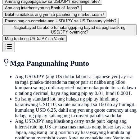
Ano ang nagpapagalaw sa USD/JPY exchange rate?
Ano ang interbensyon ng Bank of Japan?
Bakit lumalakas ang yen sa panahon ng market crash?
Paano nag-co-correlate ang USD/JPY sa US Treasury yields?
Nagbabayad ba ako o tumatanggap ng bayad sa paghawak ng
USD/JPY overnight?
Mag-trade ng USD/JPY sa Vanto
Mga Pangunahing Punto
Ang USD/JPY (ang US dollar laban sa Japanese yen) ay isa
sa mga pinaka-tinetrade na major pair at naiiba ang kilos
kumpara sa mga dollar-quoted major: nakaquote ito sa dalawa
o tatlong decimal, kaya ang isang pip ay 0.01, hindi 0.0001.
Sa isang standard lot, ang halaga ng pip ay hindi ang
karaniwang USD 10; sa rate na malapit sa 160 ito ay humigit-
kumulang USD 6.25, dahil ang yen ang quote currency at ang
halaga ng pip ay kailangang i-convert pabalik sa dollar.
Ang USD/JPY ang klasikong carry-trade pair: kapag ang
interest rate ng US ay nasa mas mataas nang husto kaysa sa
Japan, ang isang long position ay kasaysayang kumikita ng
positibong overnight swap, kaya nagpapakita ang Vanto ng