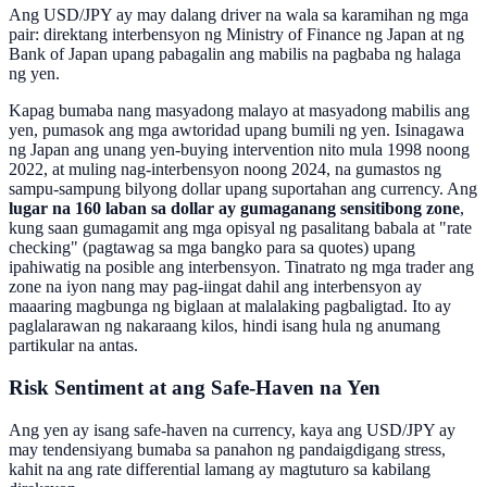
Ang USD/JPY ay may dalang driver na wala sa karamihan ng mga
pair: direktang interbensyon ng Ministry of Finance ng Japan at ng
Bank of Japan upang pabagalin ang mabilis na pagbaba ng halaga
ng yen.
Kapag bumaba nang masyadong malayo at masyadong mabilis ang
yen, pumasok ang mga awtoridad upang bumili ng yen. Isinagawa
ng Japan ang unang yen-buying intervention nito mula 1998 noong
2022, at muling nag-interbensyon noong 2024, na gumastos ng
sampu-sampung bilyong dollar upang suportahan ang currency. Ang
lugar na 160 laban sa dollar ay gumaganang sensitibong zone
,
kung saan gumagamit ang mga opisyal ng pasalitang babala at "rate
checking" (pagtawag sa mga bangko para sa quotes) upang
ipahiwatig na posible ang interbensyon. Tinatrato ng mga trader ang
zone na iyon nang may pag-iingat dahil ang interbensyon ay
maaaring magbunga ng biglaan at malalaking pagbaligtad. Ito ay
paglalarawan ng nakaraang kilos, hindi isang hula ng anumang
partikular na antas.
Risk Sentiment at ang Safe-Haven na Yen
Ang yen ay isang safe-haven na currency, kaya ang USD/JPY ay
may tendensiyang bumaba sa panahon ng pandaigdigang stress,
kahit na ang rate differential lamang ay magtuturo sa kabilang