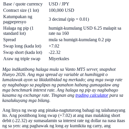
Base / quote currency
USD / JPY
Contract size (1 lot)
100,000 USD
Katumpakan ng
3 decimal (pip = 0.01)
pagpepresyo
Halaga ng pip (1
humigit-kumulang USD 6.25 malapit sa
standard lot)
rate na 160
Spread
mula sa humigit-kumulang 0.2 pip
Swap long (kada lot)
+7.02
Swap short (kada lot)
-22.32
Araw ng triple swap
Miyerkules
Mga indikatibong halaga mula sa Vanto MT5 server, snapshot
Hunyo 2026. Ang mga spread ay variable at humihigpit o
lumalawak ayon sa likidatibidad ng merkado; ang mga swap rate
ay nagbabago sa paglipas ng panahon habang gumagalaw ang
mga benchmark interest rate. Ang halaga ng pip ay nagbabago
kasama ng exchange rate. Tingnan ang
trading calculator
para sa
kasalukuyang mga bilang.
Ang linya ng swap ang pinaka-nagtuturong bahagi ng talahanayang
ito. Ang positibong long swap (+7.02) at ang mas malaking short
debit (-22.32) ay sumasalamin sa interest rate ng dollar na nasa itaas
ng sa yen: ang paghawak ng long ay kumikita ng carry, ang