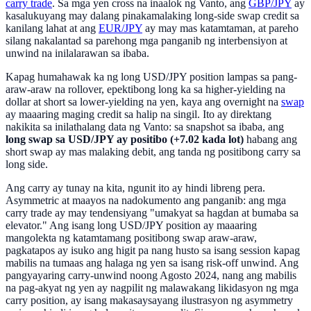
carry trade
. Sa mga yen cross na inaalok ng Vanto, ang
GBP/JPY
ay
kasalukuyang may dalang pinakamalaking long-side swap credit sa
kanilang lahat at ang
EUR/JPY
ay may mas katamtaman, at pareho
silang nakalantad sa parehong mga panganib ng interbensiyon at
unwind na inilalarawan sa ibaba.
Kapag humahawak ka ng long USD/JPY position lampas sa pang-
araw-araw na rollover, epektibong long ka sa higher-yielding na
dollar at short sa lower-yielding na yen, kaya ang overnight na
swap
ay maaaring maging credit sa halip na singil. Ito ay direktang
nakikita sa inilathalang data ng Vanto: sa snapshot sa ibaba, ang
long swap sa USD/JPY ay positibo (+7.02 kada lot)
habang ang
short swap ay mas malaking debit, ang tanda ng positibong carry sa
long side.
Ang carry ay tunay na kita, ngunit ito ay hindi libreng pera.
Asymmetric at maayos na nadokumento ang panganib: ang mga
carry trade ay may tendensiyang "umakyat sa hagdan at bumaba sa
elevator." Ang isang long USD/JPY position ay maaaring
mangolekta ng katamtamang positibong swap araw-araw,
pagkatapos ay isuko ang higit pa nang husto sa isang session kapag
mabilis na tumaas ang halaga ng yen sa isang risk-off unwind. Ang
pangyayaring carry-unwind noong Agosto 2024, nang ang mabilis
na pag-akyat ng yen ay nagpilit ng malawakang likidasyon ng mga
carry position, ay isang makasaysayang ilustrasyon ng asymmetry