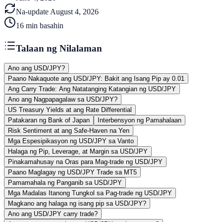
Na-update
August 4, 2026
16
min basahin
Talaan ng Nilalaman
Ano ang USD/JPY?
Paano Nakaquote ang USD/JPY: Bakit ang Isang Pip ay 0.01
Ang Carry Trade: Ang Natatanging Katangian ng USD/JPY
Ano ang Nagpapagalaw sa USD/JPY?
US Treasury Yields at ang Rate Differential
Patakaran ng Bank of Japan
Interbensyon ng Pamahalaan
Risk Sentiment at ang Safe-Haven na Yen
Mga Espesipikasyon ng USD/JPY sa Vanto
Halaga ng Pip, Leverage, at Margin sa USD/JPY
Pinakamahusay na Oras para Mag-trade ng USD/JPY
Paano Maglagay ng USD/JPY Trade sa MT5
Pamamahala ng Panganib sa USD/JPY
Mga Madalas Itanong Tungkol sa Pag-trade ng USD/JPY
Magkano ang halaga ng isang pip sa USD/JPY?
Ano ang USD/JPY carry trade?