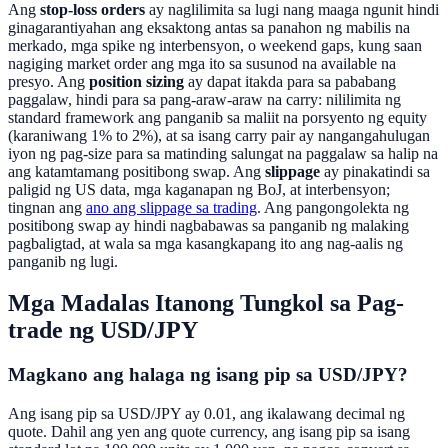
Ang
stop-loss orders
ay naglilimita sa lugi nang maaga ngunit hindi
ginagarantiyahan ang eksaktong antas sa panahon ng mabilis na
merkado, mga spike ng interbensyon, o weekend gaps, kung saan
nagiging market order ang mga ito sa susunod na available na
presyo. Ang
position sizing
ay dapat itakda para sa pababang
paggalaw, hindi para sa pang-araw-araw na carry: nililimita ng
standard framework ang panganib sa maliit na porsyento ng equity
(karaniwang 1% to 2%), at sa isang carry pair ay nangangahulugan
iyon ng pag-size para sa matinding salungat na paggalaw sa halip na
ang katamtamang positibong swap. Ang
slippage
ay pinakatindi sa
paligid ng US data, mga kaganapan ng BoJ, at interbensyon;
tingnan ang
ano ang slippage sa trading
. Ang pangongolekta ng
positibong swap ay hindi nagbabawas sa panganib ng malaking
pagbaligtad, at wala sa mga kasangkapang ito ang nag-aalis ng
panganib ng lugi.
Mga Madalas Itanong Tungkol sa Pag-
trade ng USD/JPY
Magkano ang halaga ng isang pip sa USD/JPY?
Ang isang pip sa USD/JPY ay 0.01, ang ikalawang decimal ng
quote. Dahil ang yen ang quote currency, ang isang pip sa isang