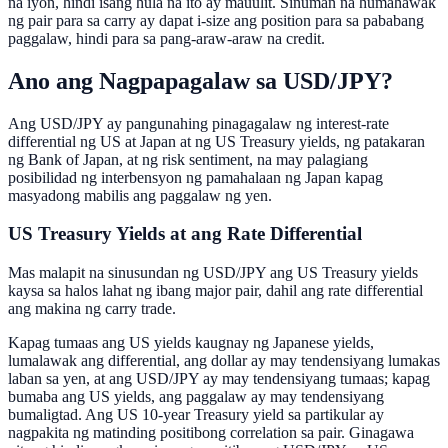
na iyon, hindi isang hula na ito ay mauulit. Sinuman na humahawak
ng pair para sa carry ay dapat i-size ang position para sa pababang
paggalaw, hindi para sa pang-araw-araw na credit.
Ano ang Nagpapagalaw sa USD/JPY?
Ang USD/JPY ay pangunahing pinagagalaw ng interest-rate
differential ng US at Japan at ng US Treasury yields, ng patakaran
ng Bank of Japan, at ng risk sentiment, na may palagiang
posibilidad ng interbensyon ng pamahalaan ng Japan kapag
masyadong mabilis ang paggalaw ng yen.
US Treasury Yields at ang Rate Differential
Mas malapit na sinusundan ng USD/JPY ang US Treasury yields
kaysa sa halos lahat ng ibang major pair, dahil ang rate differential
ang makina ng carry trade.
Kapag tumaas ang US yields kaugnay ng Japanese yields,
lumalawak ang differential, ang dollar ay may tendensiyang lumakas
laban sa yen, at ang USD/JPY ay may tendensiyang tumaas; kapag
bumaba ang US yields, ang paggalaw ay may tendensiyang
bumaligtad. Ang US 10-year Treasury yield sa partikular ay
nagpakita ng matinding positibong correlation sa pair. Ginagawa