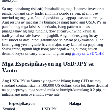
direksyon.
Sa mga panahong risk-off, ibinabalik ng mga Japanese investor at
pandaigdigang carry trader ang mga pondo sa yen, at ang pag-
unwind ng mga yen-funded position ay nagpapataas sa currency.
Ang resulta ay madalas na bumababa nang husto ang USD/JPY sa
panahon ng mga krisis sa merkado, isang pattern na mas
pinagagalaw ng mga funding flow at carry-unwind kaysa sa
tradisyonal na safe-haven na pagbili. Ang tendensiyang ito ay
sinusunod sa data, hindi garantisado sa bawat pagkakataon. Hindi
lamang ang yen ang safe-haven major: may katulad na papel ang
Swiss franc, ngunit higit itong pinapagalaw ng purong haven
demand kaysa sa carry-unwind, tingnan ang
gabay sa USD/CHF
.
Mga Espesipikasyon ng USD/JPY sa
Vanto
Ang USD/JPY sa Vanto ay nag-trade bilang isang CFD na may
standard contract size na 100,000 US dollars kada lot, three-decimal
na pagpepresyo, mga spread mula sa humigit-kumulang 0.2 pip, at
inilathalang mga overnight swap rate.
Espesipikasyon
Halaga
Symbol
USDJPY