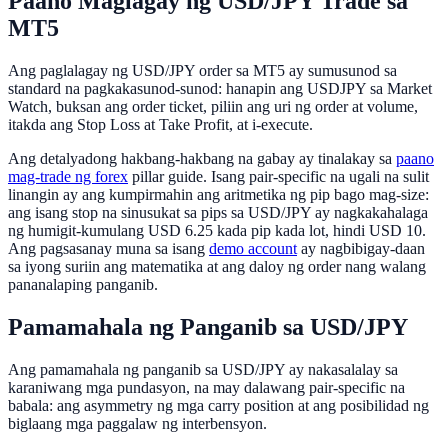
Paano Maglagay ng USD/JPY Trade sa
MT5
Ang paglalagay ng USD/JPY order sa MT5 ay sumusunod sa
standard na pagkakasunod-sunod: hanapin ang USDJPY sa Market
Watch, buksan ang order ticket, piliin ang uri ng order at volume,
itakda ang Stop Loss at Take Profit, at i-execute.
Ang detalyadong hakbang-hakbang na gabay ay tinalakay sa
paano
mag-trade ng forex
pillar guide. Isang pair-specific na ugali na sulit
linangin ay ang kumpirmahin ang aritmetika ng pip bago mag-size:
ang isang stop na sinusukat sa pips sa USD/JPY ay nagkakahalaga
ng humigit-kumulang USD 6.25 kada pip kada lot, hindi USD 10.
Ang pagsasanay muna sa isang
demo account
ay nagbibigay-daan
sa iyong suriin ang matematika at ang daloy ng order nang walang
pananalaping panganib.
Pamamahala ng Panganib sa USD/JPY
Ang pamamahala ng panganib sa USD/JPY ay nakasalalay sa
karaniwang mga pundasyon, na may dalawang pair-specific na
babala: ang asymmetry ng mga carry position at ang posibilidad ng
biglaang mga paggalaw ng interbensyon.