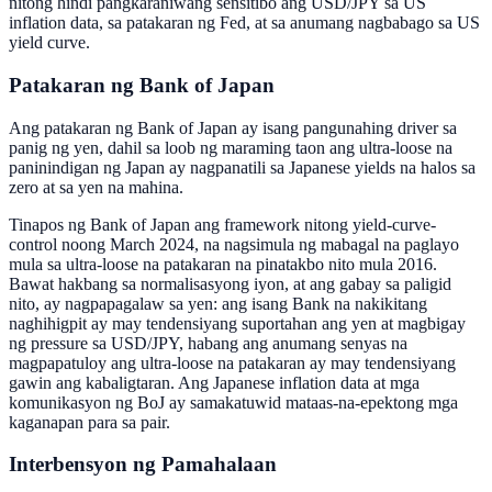
nitong hindi pangkaraniwang sensitibo ang USD/JPY sa US
inflation data, sa patakaran ng Fed, at sa anumang nagbabago sa US
yield curve.
Patakaran ng Bank of Japan
Ang patakaran ng Bank of Japan ay isang pangunahing driver sa
panig ng yen, dahil sa loob ng maraming taon ang ultra-loose na
paninindigan ng Japan ay nagpanatili sa Japanese yields na halos sa
zero at sa yen na mahina.
Tinapos ng Bank of Japan ang framework nitong yield-curve-
control noong March 2024, na nagsimula ng mabagal na paglayo
mula sa ultra-loose na patakaran na pinatakbo nito mula 2016.
Bawat hakbang sa normalisasyong iyon, at ang gabay sa paligid
nito, ay nagpapagalaw sa yen: ang isang Bank na nakikitang
naghihigpit ay may tendensiyang suportahan ang yen at magbigay
ng pressure sa USD/JPY, habang ang anumang senyas na
magpapatuloy ang ultra-loose na patakaran ay may tendensiyang
gawin ang kabaligtaran. Ang Japanese inflation data at mga
komunikasyon ng BoJ ay samakatuwid mataas-na-epektong mga
kaganapan para sa pair.
Interbensyon ng Pamahalaan