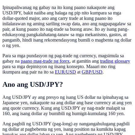
Ipinapaliwanag ng gabay na ito kung paano nakaquote ang
USD/JPY, bakit naiiba ang halaga ng pip nito kumpara sa mga
dollar-quoted major, ano ang carry trade at kung paano ito
inilalarawan ng aming sariling swap data, ano ang nagpapagalaw sa
pair, at kung paano ito nag-trade sa buong araw. Ito ay isang pang-
edukasyong pangkalahatang-tanaw sa mga mekanismo, gastos, at
panganib, hindi isang rekomendasyong bumili o magbenta ng dollar
o ng yen.
Para sa mga pundasyon ng pag-trade ng currency, magsimula sa
gabay na
paano mag-trade ng forex
, at gamitin ang
trading glossary
para sa mga depinisyon ng iisang konsepto. Maaari mo ring
ikumpara ang pair na ito sa
EUR/USD
at
GBP/USD
.
Ano ang USD/JPY?
Ang USD/JPY ay ang presyo ng isang US dollar na ipinahayag sa
Japanese yen, nakaquote na ang dollar ang base currency at ang yen
ang quote currency. Kung ang USD/JPY ay nag-trade malapit sa
160, ang isang dollar ay bumibili ng humigit-kumulang 160 yen.
Ang pagbili ng USD/JPY (pag-long) ay nangangahulugang pagbili
ng dollar at pagbebenta ng yen, isang position na kumikita kapag
lumakas ang dollar laban sa yen. Ang pagbebenta ng USD/JPY