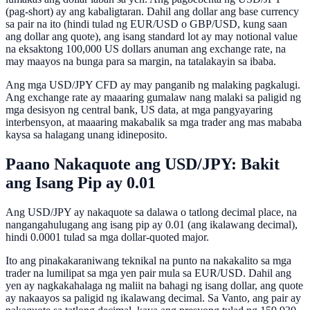
(pag-short) ay ang kabaligtaran. Dahil ang dollar ang base currency
sa pair na ito (hindi tulad ng EUR/USD o GBP/USD, kung saan
ang dollar ang quote), ang isang standard lot ay may notional value
na eksaktong 100,000 US dollars anuman ang exchange rate, na
may maayos na bunga para sa margin, na tatalakayin sa ibaba.
Ang mga USD/JPY CFD ay may panganib ng malaking pagkalugi.
Ang exchange rate ay maaaring gumalaw nang malaki sa paligid ng
mga desisyon ng central bank, US data, at mga pangyayaring
interbensyon, at maaaring makabalik sa mga trader ang mas mababa
kaysa sa halagang unang idineposito.
Paano Nakaquote ang USD/JPY: Bakit
ang Isang Pip ay 0.01
Ang USD/JPY ay nakaquote sa dalawa o tatlong decimal place, na
nangangahulugang ang isang pip ay 0.01 (ang ikalawang decimal),
hindi 0.0001 tulad sa mga dollar-quoted major.
Ito ang pinakakaraniwang teknikal na punto na nakakalito sa mga
trader na lumilipat sa mga yen pair mula sa EUR/USD. Dahil ang
yen ay nagkakahalaga ng maliit na bahagi ng isang dollar, ang quote
ay nakaayos sa paligid ng ikalawang decimal. Sa Vanto, ang pair ay