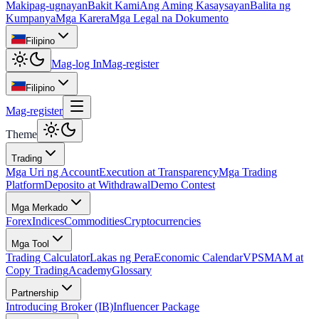
Makipag-ugnayan
Bakit Kami
Ang Aming Kasaysayan
Balita ng
Kumpanya
Mga Karera
Mga Legal na Dokumento
Filipino
Mag-log In
Mag-register
Filipino
Mag-register
Theme
Trading
Mga Uri ng Account
Execution at Transparency
Mga Trading
Platform
Deposito at Withdrawal
Demo Contest
Mga Merkado
Forex
Indices
Commodities
Cryptocurrencies
Mga Tool
Trading Calculator
Lakas ng Pera
Economic Calendar
VPS
MAM at
Copy Trading
Academy
Glossary
Partnership
Introducing Broker (IB)
Influencer Package