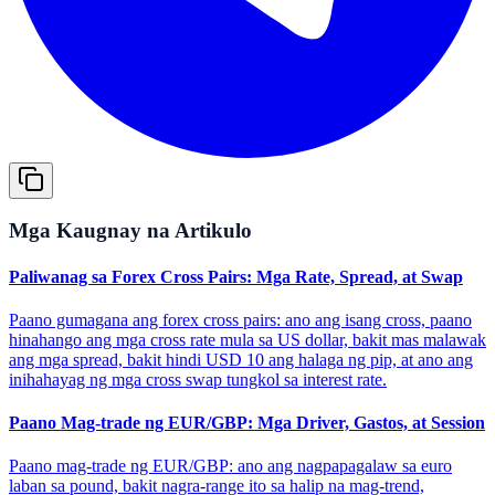
Mga Kaugnay na Artikulo
Paliwanag sa Forex Cross Pairs: Mga Rate, Spread, at Swap
Paano gumagana ang forex cross pairs: ano ang isang cross, paano
hinahango ang mga cross rate mula sa US dollar, bakit mas malawak
ang mga spread, bakit hindi USD 10 ang halaga ng pip, at ano ang
inihahayag ng mga cross swap tungkol sa interest rate.
Paano Mag-trade ng EUR/GBP: Mga Driver, Gastos, at Session
Paano mag-trade ng EUR/GBP: ano ang nagpapagalaw sa euro
laban sa pound, bakit nagra-range ito sa halip na mag-trend,