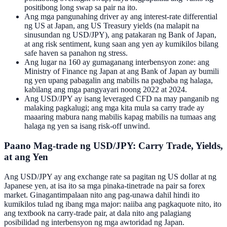
positibong long swap sa pair na ito.
Ang mga pangunahing driver ay ang interest-rate differential
ng US at Japan, ang US Treasury yields (na malapit na
sinusundan ng USD/JPY), ang patakaran ng Bank of Japan,
at ang risk sentiment, kung saan ang yen ay kumikilos bilang
safe haven sa panahon ng stress.
Ang lugar na 160 ay gumaganang interbensyon zone: ang
Ministry of Finance ng Japan at ang Bank of Japan ay bumili
ng yen upang pabagalin ang mabilis na pagbaba ng halaga,
kabilang ang mga pangyayari noong 2022 at 2024.
Ang USD/JPY ay isang leveraged CFD na may panganib ng
malaking pagkalugi; ang mga kita mula sa carry trade ay
maaaring mabura nang mabilis kapag mabilis na tumaas ang
halaga ng yen sa isang risk-off unwind.
Paano Mag-trade ng USD/JPY: Carry Trade, Yields,
at ang Yen
Ang USD/JPY ay ang exchange rate sa pagitan ng US dollar at ng
Japanese yen, at isa ito sa mga pinaka-tinetrade na pair sa forex
market. Ginagantimpalaan nito ang pag-unawa dahil hindi ito
kumikilos tulad ng ibang mga major: naiiba ang pagkaquote nito, ito
ang textbook na carry-trade pair, at dala nito ang palagiang
posibilidad ng interbensyon ng mga awtoridad ng Japan.