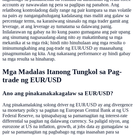
accounts ay nawawalan ng pera sa paglipas ng panahon. Ang
relatibong kontroladong daily range ng pair kumpara sa mas volatile
na pairs ay nangangahulugang kadalasang mas maliit ang galaw sa
percentage terms, na karaniwang sinasalo ng mga trader gamit ang
leverage, at ang leverage ay tumatama sa dalawang panig.
Inilalarawan ng gabay na ito kung paano gumagana ang pair upang
ang sinumang nagsasaalang-alang nito ay makatimbang sa mga
mekanika at sa mga risk; hindi nito hinuhulaan ang mga resulta o
iminumungkahing ang pag-trade ng EUR/USD ay maaasahang
pinagmumulan ng kita. Ang nakaraang performance ay hindi gabay
sa mga resulta sa hinaharap.
Mga Madalas Itanong Tungkol sa Pag-
trade ng EUR/USD
Ano ang pinakanakakagalaw sa EUR/USD?
Ang pinakamalaking solong driver ng EUR/USD ay ang divergence
sa monetary policy sa pagitan ng European Central Bank at ng US
Federal Reserve, na ipinapahayag sa pamamagitan ng interest-rate
differential sa pagitan ng dalawang currency. Sa paligid niyon, ang
eurozone at US na inflation, growth, at jobs data ay gumagalaw sa
pair sa pamamagitan ng pagbabago ng mga inaasahan para sa