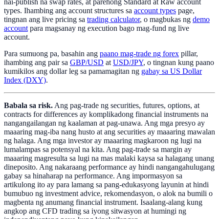
nai-publish na swap rates, at parehong Standard at Raw account
types. Ihambing ang account structures sa
account types
page,
tingnan ang live pricing sa
trading calculator
, o magbukas ng
demo
account
para magsanay ng execution bago mag-fund ng live
account.
Para sumuong pa, basahin ang
paano mag-trade ng forex
pillar,
ihambing ang pair sa
GBP/USD
at
USD/JPY
, o tingnan kung paano
kumikilos ang dollar leg sa pamamagitan ng
gabay sa US Dollar
Index (DXY)
.
Babala sa risk.
Ang pag-trade ng securities, futures, options, at
contracts for differences ay komplikadong financial instruments na
nangangailangan ng kaalaman at pag-unawa. Ang mga presyo ay
maaaring mag-iba nang husto at ang securities ay maaaring mawalan
ng halaga. Ang mga investor ay maaaring magkaroon ng lugi na
lumalampas sa potensyal na kita. Ang pag-trade sa margin ay
maaaring magresulta sa lugi na mas malaki kaysa sa halagang unang
dineposito. Ang nakaraang performance ay hindi nangangahulugang
gabay sa hinaharap na performance. Ang impormasyon sa
artikulong ito ay para lamang sa pang-edukasyong layunin at hindi
bumubuo ng investment advice, rekomendasyon, o alok na bumili o
magbenta ng anumang financial instrument. Isaalang-alang kung
angkop ang CFD trading sa iyong sitwasyon at humingi ng