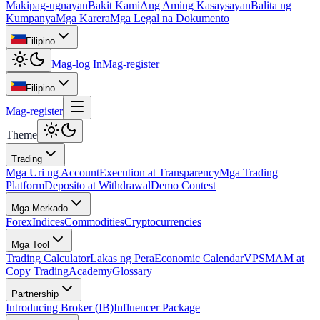
Makipag-ugnayan
Bakit Kami
Ang Aming Kasaysayan
Balita ng
Kumpanya
Mga Karera
Mga Legal na Dokumento
Filipino
Mag-log In
Mag-register
Filipino
Mag-register
Theme
Trading
Mga Uri ng Account
Execution at Transparency
Mga Trading
Platform
Deposito at Withdrawal
Demo Contest
Mga Merkado
Forex
Indices
Commodities
Cryptocurrencies
Mga Tool
Trading Calculator
Lakas ng Pera
Economic Calendar
VPS
MAM at
Copy Trading
Academy
Glossary
Partnership
Introducing Broker (IB)
Influencer Package