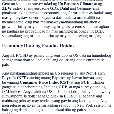
German sentiment survey tulad ng
Ifo Business Climate
at ng
ZEW
index, at ang eurozone GDP. Dahil ang Germany ang
pinakamalaking eurozone economy, ang German data ay kadalasang
mas gumagalaw sa euro kaysa sa data mula sa mas maliliit na
member state. Ang mas malakas-kaysa-inaasahang inflation o
growth print ay may tendensyang magtaas sa euro sa pamamagitan
ng pagtaas ng probabilidad ng mas mahigpit na policy ng ECB,
samantalang ang mahinang print ay may tendensyang magbigat dito.
Economic Data ng Estados Unidos
Ang EUR/USD ay pantay ding sensitibo sa US data na humuhubog
sa mga inaasahan sa Fed, dahil ang dollar ang quote currency sa
pair.
Ang pinakamatinding-impact na US releases ay ang
Non-Farm
Payrolls (NFP)
tuwing unang Biyernes ng bawat buwan, ang
buwanang
Consumer Price Index (CPI)
at ang
PCE
inflation
gauge na pinapaboran ng Fed, ang
GDP
, at mga survey tulad ng
ISM indices. Ang mainit na US inflation o jobs print ay karaniwang
sumusuporta sa dollar at nagtutulak sa EUR/USD pababa; ang
mahinang print ay may tendensyang gawin ang kabaligtaran. Ang
mga release na ito ay nagsisiksikan sa loob ng New York session, na
bahagi ng dahilan kung bakit napakaaktibo ng pair sa hapon