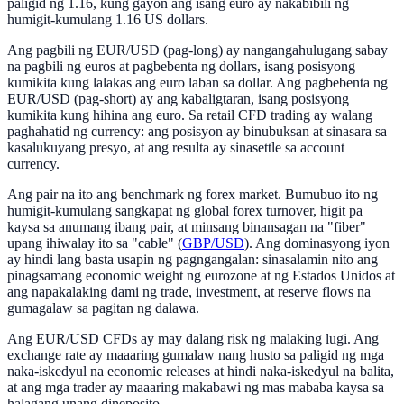
paligid ng 1.16, kung gayon ang isang euro ay nakabibili ng
humigit-kumulang 1.16 US dollars.
Ang pagbili ng EUR/USD (pag-long) ay nangangahulugang sabay
na pagbili ng euros at pagbebenta ng dollars, isang posisyong
kumikita kung lalakas ang euro laban sa dollar. Ang pagbebenta ng
EUR/USD (pag-short) ay ang kabaligtaran, isang posisyong
kumikita kung hihina ang euro. Sa retail CFD trading ay walang
paghahatid ng currency: ang posisyon ay binubuksan at sinasara sa
kasalukuyang presyo, at ang resulta ay sinasettle sa account
currency.
Ang pair na ito ang benchmark ng forex market. Bumubuo ito ng
humigit-kumulang sangkapat ng global forex turnover, higit pa
kaysa sa anumang ibang pair, at minsang binansagan na "fiber"
upang ihiwalay ito sa "cable" (
GBP/USD
). Ang dominasyong iyon
ay hindi lang basta usapin ng pagngangalan: sinasalamin nito ang
pinagsamang economic weight ng eurozone at ng Estados Unidos at
ang napakalaking dami ng trade, investment, at reserve flows na
gumagalaw sa pagitan ng dalawa.
Ang EUR/USD CFDs ay may dalang risk ng malaking lugi. Ang
exchange rate ay maaaring gumalaw nang husto sa paligid ng mga
naka-iskedyul na economic releases at hindi naka-iskedyul na balita,
at ang mga trader ay maaaring makabawi ng mas mababa kaysa sa
halagang unang dineposito.