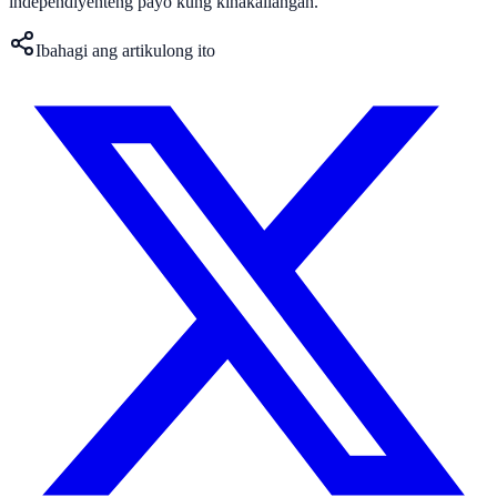
independiyenteng payo kung kinakailangan.
Ibahagi ang artikulong ito