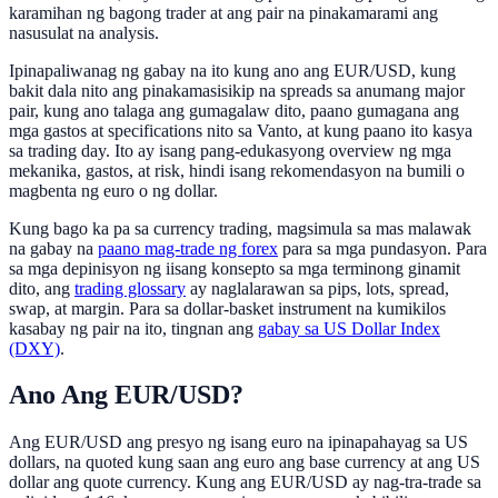
karamihan ng bagong trader at ang pair na pinakamarami ang
nasusulat na analysis.
Ipinapaliwanag ng gabay na ito kung ano ang EUR/USD, kung
bakit dala nito ang pinakamasisikip na spreads sa anumang major
pair, kung ano talaga ang gumagalaw dito, paano gumagana ang
mga gastos at specifications nito sa Vanto, at kung paano ito kasya
sa trading day. Ito ay isang pang-edukasyong overview ng mga
mekanika, gastos, at risk, hindi isang rekomendasyon na bumili o
magbenta ng euro o ng dollar.
Kung bago ka pa sa currency trading, magsimula sa mas malawak
na gabay na
paano mag-trade ng forex
para sa mga pundasyon. Para
sa mga depinisyon ng iisang konsepto sa mga terminong ginamit
dito, ang
trading glossary
ay naglalarawan sa pips, lots, spread,
swap, at margin. Para sa dollar-basket instrument na kumikilos
kasabay ng pair na ito, tingnan ang
gabay sa US Dollar Index
(DXY)
.
Ano Ang EUR/USD?
Ang EUR/USD ang presyo ng isang euro na ipinapahayag sa US
dollars, na quoted kung saan ang euro ang base currency at ang US
dollar ang quote currency. Kung ang EUR/USD ay nag-tra-trade sa