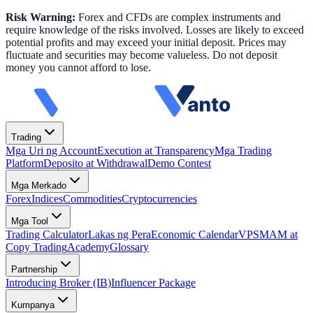
Risk Warning:
Forex and CFDs are complex instruments and
require knowledge of the risks involved. Losses are likely to exceed
potential profits and may exceed your initial deposit. Prices may
fluctuate and securities may become valueless. Do not deposit
money you cannot afford to lose.
Trading
Mga Uri ng Account
Execution at Transparency
Mga Trading
Platform
Deposito at Withdrawal
Demo Contest
Mga Merkado
Forex
Indices
Commodities
Cryptocurrencies
Mga Tool
Trading Calculator
Lakas ng Pera
Economic Calendar
VPS
MAM at
Copy Trading
Academy
Glossary
Partnership
Introducing Broker (IB)
Influencer Package
Kumpanya