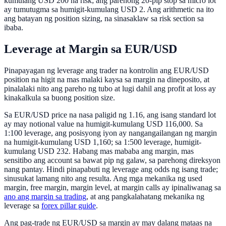
kumulang USD 200 na risk; ang parehong 20-pip stop sa micro lot
ay tumutugma sa humigit-kumulang USD 2. Ang arithmetic na ito
ang batayan ng position sizing, na sinasaklaw sa risk section sa
ibaba.
Leverage at Margin sa EUR/USD
Pinapayagan ng leverage ang trader na kontrolin ang EUR/USD
position na higit na mas malaki kaysa sa margin na dineposito, at
pinalalaki nito ang pareho ng tubo at lugi dahil ang profit at loss ay
kinakalkula sa buong position size.
Sa EUR/USD price na nasa paligid ng 1.16, ang isang standard lot
ay may notional value na humigit-kumulang USD 116,000. Sa
1:100 leverage, ang posisyong iyon ay nangangailangan ng margin
na humigit-kumulang USD 1,160; sa 1:500 leverage, humigit-
kumulang USD 232. Habang mas mababa ang margin, mas
sensitibo ang account sa bawat pip ng galaw, sa parehong direksyon
nang pantay. Hindi pinapabuti ng leverage ang odds ng isang trade;
sinusukat lamang nito ang resulta. Ang mga mekanika ng used
margin, free margin, margin level, at margin calls ay ipinaliwanag sa
ano ang margin sa trading
, at ang pangkalahatang mekanika ng
leverage sa
forex pillar guide
.
Ang pag-trade ng EUR/USD sa margin ay may dalang mataas na