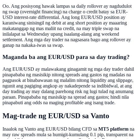
Oo. Ang posisyong hawak lampas sa daily rollover ay nagdudulot
ng swap (overnight financing) na charge o credit batay sa EUR-
USD interest-rate differential. Ang long EUR/USD position ay
karaniwang sinisingil ng debit at ang short position ay maaaring
makatanggap ng mas maliit na credit, na may triple swap na
inilalapat sa Wednesday upang isaalang-alang ang weekend
settlement. Ang mga day trader na nagsasara bago ang rollover ay
ganap na nakaka-iwas sa swap.
Maganda ba ang EUR/USD para sa day trading?
Ang EUR/USD ay malawakang ginagamit ng mga day trader dahil
pinapababa ng masisikip nitong spreads ang gastos ng madalas na
pagpasok at binabawasan ng malalim nitong liquidity ang slippage,
ngunit ang pagiging angkop ay nakadepende sa indibidwal, at ang
day trading ay may dalang parehong risk ng lugi tulad ng anumang
paraan. Pinapababa ng masisikip na spread ang gastos; hindi nila
pinapabuti ang odds na maging profitable ang isang trade.
Mag-trade ng EUR/USD sa Vanto
Inaalok ng Vanto ang EUR/USD bilang CFD sa
MT5 platform
na
may raw spreads mula sa humigit-kumulang 0.1 pip, transparent na