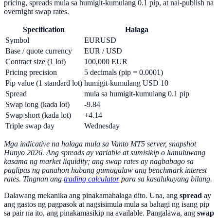
pricing, spreads mula sa humigit-kumulang 0.1 pip, at nai-publish na
overnight swap rates.
Specification
Halaga
Symbol
EURUSD
Base / quote currency
EUR / USD
Contract size (1 lot)
100,000 EUR
Pricing precision
5 decimals (pip = 0.0001)
Pip value (1 standard lot)
humigit-kumulang USD 10
Spread
mula sa humigit-kumulang 0.1 pip
Swap long (kada lot)
-9.84
Swap short (kada lot)
+4.14
Triple swap day
Wednesday
Mga indicative na halaga mula sa Vanto MT5 server, snapshot
Hunyo 2026. Ang spreads ay variable at sumisikip o lumuluwang
kasama ng market liquidity; ang swap rates ay nagbabago sa
paglipas ng panahon habang gumagalaw ang benchmark interest
rates. Tingnan ang
trading calculator
para sa kasalukuyang bilang.
Dalawang mekanika ang pinakamahalaga dito. Una, ang
spread
ay
ang gastos ng pagpasok at nagsisimula mula sa bahagi ng isang pip
sa pair na ito, ang pinakamasikip na available. Pangalawa, ang
swap