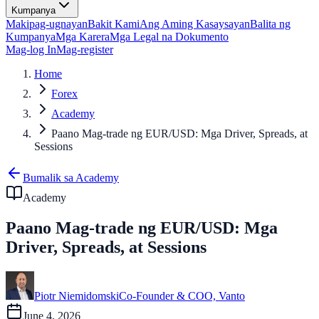
Kumpanya
Makipag-ugnayan
Bakit Kami
Ang Aming Kasaysayan
Balita ng
Kumpanya
Mga Karera
Mga Legal na Dokumento
Mag-log In
Mag-register
Home
Forex
Academy
Paano Mag-trade ng EUR/USD: Mga Driver, Spreads, at
Sessions
Bumalik sa Academy
Academy
Paano Mag-trade ng EUR/USD: Mga
Driver, Spreads, at Sessions
Piotr Niemidomski
Co-Founder & COO, Vanto
June 4, 2026