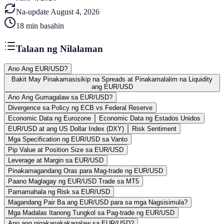
Na-update
August 4, 2026
18
min basahin
Talaan ng Nilalaman
Ano Ang EUR/USD?
Bakit May Pinakamasisikip na Spreads at Pinakamalalim na Liquidity
ang EUR/USD
Ano Ang Gumagalaw sa EUR/USD?
Divergence sa Policy ng ECB vs Federal Reserve
Economic Data ng Eurozone
Economic Data ng Estados Unidos
EUR/USD at ang US Dollar Index (DXY)
Risk Sentiment
Mga Specification ng EUR/USD sa Vanto
Pip Value at Position Size sa EUR/USD
Leverage at Margin sa EUR/USD
Pinakamagandang Oras para Mag-trade ng EUR/USD
Paano Maglagay ng EUR/USD Trade sa MT5
Pamamahala ng Risk sa EUR/USD
Magandang Pair Ba ang EUR/USD para sa mga Nagsisimula?
Mga Madalas Itanong Tungkol sa Pag-trade ng EUR/USD
Ano ang pinakanakakagalaw sa EUR/USD?