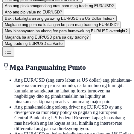
Ano ang pinakamagandang oras para mag-trade ng EUR/USD?
Ano ang pip value ng EUR/USD?
Bakit kabaligtaran ang galaw ng EUR/USD sa US Dollar Index?
Magkano ang pera na kailangan ko para mag-trade ng EUR/USD?
May binabayaran ba akong fee para humawak ng EUR/USD overnight?
Maganda ba ang EUR/USD para sa day trading?
Mag-trade ng EUR/USD sa Vanto
Mga Pangunahing Punto
Ang EUR/USD (ang euro laban sa US dollar) ang pinakatina-
trade na currency pair sa mundo, na bumubuo ng humigit-
kumulang sangkapat ng lahat ng forex turnover, na
nagbibigay dito ng pinakamalalim na liquidity at
pinakamasisikip na spreads sa anumang major pair.
Ang pinakamalaking solong driver ng EUR/USD ay ang
divergence sa monetary policy sa pagitan ng European
Central Bank at ng US Federal Reserve; kapag inaasahang
mas hawkish ang isa kaysa sa isa, hinihila ng interest-rate
differential ang pair sa direksyong iyon.
Ang EUR/USD ay halos kabaligtaran ng galaw ng US Dollar