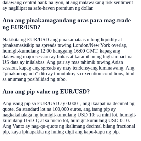
dalawang central bank na iyon, at ang malawakang risk sentiment
ay naglilipat sa safe-haven premium ng dollar.
Ano ang pinakamagandang oras para mag-trade
ng EUR/USD?
Nakikita ng EUR/USD ang pinakamataas nitong liquidity at
pinakamasisikip na spreads tuwing London/New York overlap,
humigit-kumulang 12:00 hanggang 16:00 GMT, kapag ang
dalawang major session ay bukas at karamihan ng high-impact na
US data ay inilalabas. Ang pair ay mas tahimik tuwing Asian
session, kapag ang spreads ay may tendensyang luminawang. Ang
"pinakamaganda" dito ay tumutukoy sa execution conditions, hindi
sa anumang posibilidad ng tubo.
Ano ang pip value ng EUR/USD?
Ang isang pip sa EUR/USD ay 0.0001, ang ikaapat na decimal ng
quote. Sa standard lot na 100,000 euros, ang isang pip ay
nagkakahalaga ng humigit-kumulang USD 10; sa mini lot, humigit-
kumulang USD 1; at sa micro lot, humigit-kumulang USD 0.10.
Ang Vanto ay nag-qu-quote ng ikalimang decimal bilang fractional
pip, kaya ipinapakita ng huling digit ang kapu-kapu ng pip.