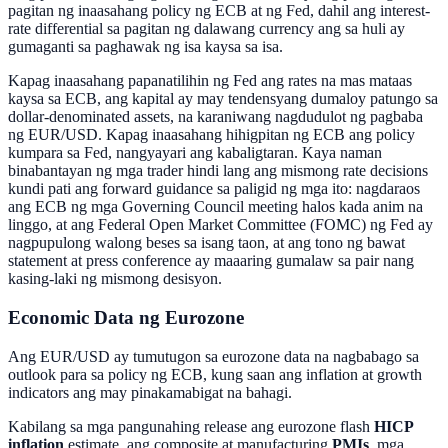
pagitan ng inaasahang policy ng ECB at ng Fed, dahil ang interest-
rate differential sa pagitan ng dalawang currency ang sa huli ay
gumaganti sa paghawak ng isa kaysa sa isa.
Kapag inaasahang papanatilihin ng Fed ang rates na mas mataas
kaysa sa ECB, ang kapital ay may tendensyang dumaloy patungo sa
dollar-denominated assets, na karaniwang nagdudulot ng pagbaba
ng EUR/USD. Kapag inaasahang hihigpitan ng ECB ang policy
kumpara sa Fed, nangyayari ang kabaligtaran. Kaya naman
binabantayan ng mga trader hindi lang ang mismong rate decisions
kundi pati ang forward guidance sa paligid ng mga ito: nagdaraos
ang ECB ng mga Governing Council meeting halos kada anim na
linggo, at ang Federal Open Market Committee (FOMC) ng Fed ay
nagpupulong walong beses sa isang taon, at ang tono ng bawat
statement at press conference ay maaaring gumalaw sa pair nang
kasing-laki ng mismong desisyon.
Economic Data ng Eurozone
Ang EUR/USD ay tumutugon sa eurozone data na nagbabago sa
outlook para sa policy ng ECB, kung saan ang inflation at growth
indicators ang may pinakamabigat na bahagi.
Kabilang sa mga pangunahing release ang eurozone flash
HICP
inflation
estimate, ang composite at manufacturing
PMIs
, mga