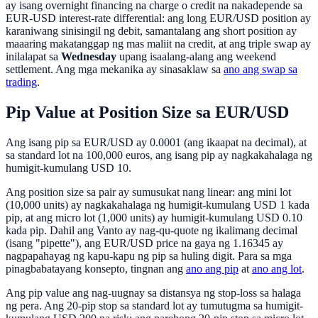
ay isang overnight financing na charge o credit na nakadepende sa
EUR-USD interest-rate differential: ang long EUR/USD position ay
karaniwang sinisingil ng debit, samantalang ang short position ay
maaaring makatanggap ng mas maliit na credit, at ang triple swap ay
inilalapat sa
Wednesday
upang isaalang-alang ang weekend
settlement. Ang mga mekanika ay sinasaklaw sa
ano ang swap sa
trading
.
Pip Value at Position Size sa EUR/USD
Ang isang pip sa EUR/USD ay 0.0001 (ang ikaapat na decimal), at
sa standard lot na 100,000 euros, ang isang pip ay nagkakahalaga ng
humigit-kumulang USD 10.
Ang position size sa pair ay sumusukat nang linear: ang mini lot
(10,000 units) ay nagkakahalaga ng humigit-kumulang USD 1 kada
pip, at ang micro lot (1,000 units) ay humigit-kumulang USD 0.10
kada pip. Dahil ang Vanto ay nag-qu-quote ng ikalimang decimal
(isang "pipette"), ang EUR/USD price na gaya ng 1.16345 ay
nagpapahayag ng kapu-kapu ng pip sa huling digit. Para sa mga
pinagbabatayang konsepto, tingnan ang
ano ang pip
at
ano ang lot
.
Ang pip value ang nag-uugnay sa distansya ng stop-loss sa halaga
ng pera. Ang 20-pip stop sa standard lot ay tumutugma sa humigit-