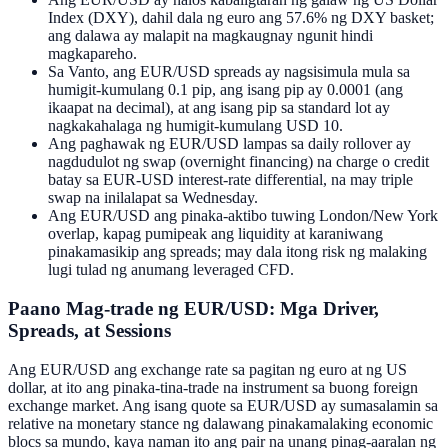
Index (DXY), dahil dala ng euro ang 57.6% ng DXY basket;
ang dalawa ay malapit na magkaugnay ngunit hindi
magkapareho.
Sa Vanto, ang EUR/USD spreads ay nagsisimula mula sa
humigit-kumulang 0.1 pip, ang isang pip ay 0.0001 (ang
ikaapat na decimal), at ang isang pip sa standard lot ay
nagkakahalaga ng humigit-kumulang USD 10.
Ang paghawak ng EUR/USD lampas sa daily rollover ay
nagdudulot ng swap (overnight financing) na charge o credit
batay sa EUR-USD interest-rate differential, na may triple
swap na inilalapat sa Wednesday.
Ang EUR/USD ang pinaka-aktibo tuwing London/New York
overlap, kapag pumipeak ang liquidity at karaniwang
pinakamasikip ang spreads; may dala itong risk ng malaking
lugi tulad ng anumang leveraged CFD.
Paano Mag-trade ng EUR/USD: Mga Driver,
Spreads, at Sessions
Ang EUR/USD ang exchange rate sa pagitan ng euro at ng US
dollar, at ito ang pinaka-tina-trade na instrument sa buong foreign
exchange market. Ang isang quote sa EUR/USD ay sumasalamin sa
relative na monetary stance ng dalawang pinakamalaking economic
blocs sa mundo, kaya naman ito ang pair na unang pinag-aaralan ng