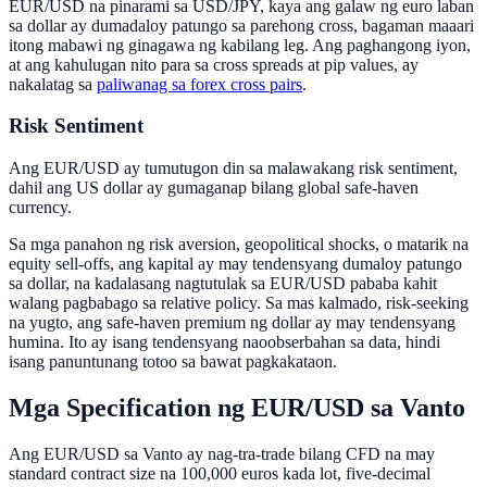
EUR/USD na pinarami sa USD/JPY, kaya ang galaw ng euro laban
sa dollar ay dumadaloy patungo sa parehong cross, bagaman maaari
itong mabawi ng ginagawa ng kabilang leg. Ang paghangong iyon,
at ang kahulugan nito para sa cross spreads at pip values, ay
nakalatag sa
paliwanag sa forex cross pairs
.
Risk Sentiment
Ang EUR/USD ay tumutugon din sa malawakang risk sentiment,
dahil ang US dollar ay gumaganap bilang global safe-haven
currency.
Sa mga panahon ng risk aversion, geopolitical shocks, o matarik na
equity sell-offs, ang kapital ay may tendensyang dumaloy patungo
sa dollar, na kadalasang nagtutulak sa EUR/USD pababa kahit
walang pagbabago sa relative policy. Sa mas kalmado, risk-seeking
na yugto, ang safe-haven premium ng dollar ay may tendensyang
humina. Ito ay isang tendensyang naoobserbahan sa data, hindi
isang panuntunang totoo sa bawat pagkakataon.
Mga Specification ng EUR/USD sa Vanto
Ang EUR/USD sa Vanto ay nag-tra-trade bilang CFD na may
standard contract size na 100,000 euros kada lot, five-decimal