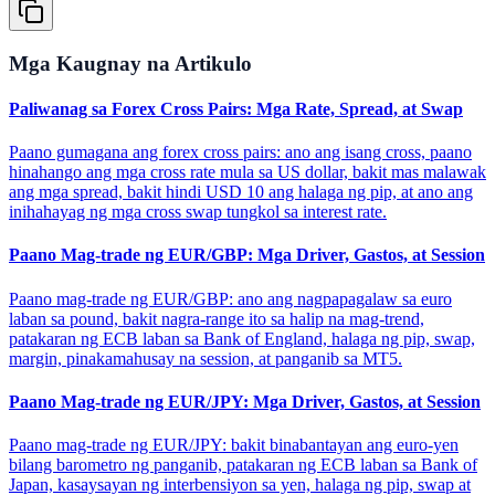
Mga Kaugnay na Artikulo
Paliwanag sa Forex Cross Pairs: Mga Rate, Spread, at Swap
Paano gumagana ang forex cross pairs: ano ang isang cross, paano
hinahango ang mga cross rate mula sa US dollar, bakit mas malawak
ang mga spread, bakit hindi USD 10 ang halaga ng pip, at ano ang
inihahayag ng mga cross swap tungkol sa interest rate.
Paano Mag-trade ng EUR/GBP: Mga Driver, Gastos, at Session
Paano mag-trade ng EUR/GBP: ano ang nagpapagalaw sa euro
laban sa pound, bakit nagra-range ito sa halip na mag-trend,
patakaran ng ECB laban sa Bank of England, halaga ng pip, swap,
margin, pinakamahusay na session, at panganib sa MT5.
Paano Mag-trade ng EUR/JPY: Mga Driver, Gastos, at Session
Paano mag-trade ng EUR/JPY: bakit binabantayan ang euro-yen
bilang barometro ng panganib, patakaran ng ECB laban sa Bank of
Japan, kasaysayan ng interbensiyon sa yen, halaga ng pip, swap at