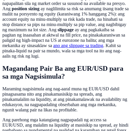
napapalitan sila ng market order sa susunod na available na presyo.
Ang
position sizing
ay naglilimita sa risk sa anumang iisang trade sa
maliit na porsyento ng equity (karaniwang 1% hanggang 2%): ang
account equity na minu-multiply sa risk kada trade, na hinahati sa
stop distance sa pips na minu-multiply sa pip value, ang nagbibigay
ng maximum na lot size. Ang
slippage
ay ang pagkakaiba sa
pagitan ng inaasahan at aktwal na fill price, na pinakakaraniwan sa
paligid ng high-impact na US at eurozone na balita; ang mga
mekanika ay sinasaklaw sa
ano ang slippage sa trading
. Kahit sa
pinaka-liquid na pair sa mundo, wala sa mga tool na ito ang nag-
aalis ng risk ng lugi.
Magandang Pair Ba ang EUR/USD para
sa mga Nagsisimula?
Maraming nagsisimula ang nag-aaral muna ng EUR/USD dahil
pinagsasama nito ang pinakamasisikip na spreads, ang
pinakamalalim na liquidity, at ang pinakamalawak na availability ng
edukasyon, na nagpapadaling obserbahan ang mga mekanika,
ngunit walang pair na likas na profitable.
Ang parehong mga katangiang nagpapadali ng access sa
EUR/USD, ang malalim na liquidity at masisikip na spread, ay hindi
nagbabago sa pundamental na realidad na karamihan ng retail forex