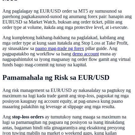
Ang paglalagay ng EUR/USD order sa MT5 ay sumusunod sa
parehong pagkakasunod-sunod ng anumang forex pair: hanapin ang
EURUSD sa Market Watch, buksan ang order ticket, piliin ang
order type at volume, itakda ang mga protective level, at i-execute.
Ang kumpletong hakbang-hakbang na paglalakad, kabilang ang
mga order type at kung saan itatakda ang Stop Loss at Take Profit,
ay sinasaklaw sa
paano mag-trade ng forex
pillar guide. Ang
pagpapatakbo ng workflow sa isang
demo account
muna ay
nagpapahintulot sa iyong magsanay ng order flow gamit ang virtual
funds bago mag-commit ng tunay na kapital.
Pamamahala ng Risk sa EUR/USD
Ang risk management sa EUR/USD ay nakasalalay sa pagtukoy ng
maximum na lugi kada trade gamit ang stop-loss, pagsukat ng mga
posisyon kaugnay ng account equity, at pag-unawa kung paano
maaaring palakihin ng leverage at slippage ang mga resulta.
Ang
stop-loss orders
ay tumutukoy nang maaga sa maximum na
lugi sa pamamagitan ng pagsara ng posisyon sa isang itinakdang
antas, bagaman hindi nila ginagarantiya ang eksaktong presyong
iyon tuwing mabilis na market o weekend gaps, kung kailan