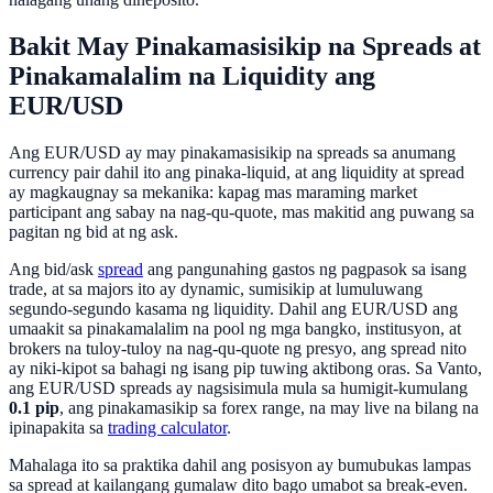
Bakit May Pinakamasisikip na Spreads at
Pinakamalalim na Liquidity ang
EUR/USD
Ang EUR/USD ay may pinakamasisikip na spreads sa anumang
currency pair dahil ito ang pinaka-liquid, at ang liquidity at spread
ay magkaugnay sa mekanika: kapag mas maraming market
participant ang sabay na nag-qu-quote, mas makitid ang puwang sa
pagitan ng bid at ng ask.
Ang bid/ask
spread
ang pangunahing gastos ng pagpasok sa isang
trade, at sa majors ito ay dynamic, sumisikip at lumuluwang
segundo-segundo kasama ng liquidity. Dahil ang EUR/USD ang
umaakit sa pinakamalalim na pool ng mga bangko, institusyon, at
brokers na tuloy-tuloy na nag-qu-quote ng presyo, ang spread nito
ay niki-kipot sa bahagi ng isang pip tuwing aktibong oras. Sa Vanto,
ang EUR/USD spreads ay nagsisimula mula sa humigit-kumulang
0.1 pip
, ang pinakamasikip sa forex range, na may live na bilang na
ipinapakita sa
trading calculator
.
Mahalaga ito sa praktika dahil ang posisyon ay bumubukas lampas
sa spread at kailangang gumalaw dito bago umabot sa break-even.