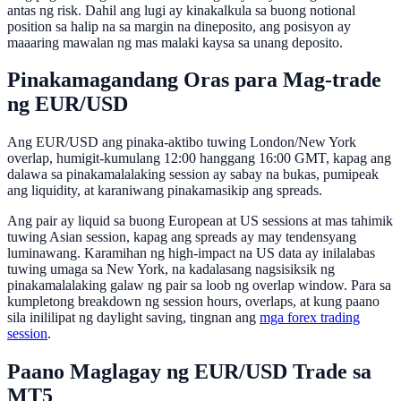
antas ng risk. Dahil ang lugi ay kinakalkula sa buong notional
position sa halip na sa margin na dineposito, ang posisyon ay
maaaring mawalan ng mas malaki kaysa sa unang deposito.
Pinakamagandang Oras para Mag-trade
ng EUR/USD
Ang EUR/USD ang pinaka-aktibo tuwing London/New York
overlap, humigit-kumulang 12:00 hanggang 16:00 GMT, kapag ang
dalawa sa pinakamalalaking session ay sabay na bukas, pumipeak
ang liquidity, at karaniwang pinakamasikip ang spreads.
Ang pair ay liquid sa buong European at US sessions at mas tahimik
tuwing Asian session, kapag ang spreads ay may tendensyang
luminawang. Karamihan ng high-impact na US data ay inilalabas
tuwing umaga sa New York, na kadalasang nagsisiksik ng
pinakamalalaking galaw ng pair sa loob ng overlap window. Para sa
kumpletong breakdown ng session hours, overlaps, at kung paano
sila inililipat ng daylight saving, tingnan ang
mga forex trading
session
.
Paano Maglagay ng EUR/USD Trade sa
MT5