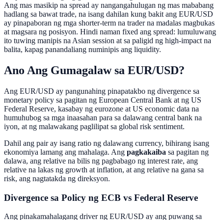
Ang mas masikip na spread ay nangangahulugan ng mas mababang
hadlang sa bawat trade, na isang dahilan kung bakit ang EUR/USD
ay pinapaboran ng mga shorter-term na trader na madalas magbukas
at magsara ng posisyon. Hindi naman fixed ang spread: lumuluwang
ito tuwing manipis na Asian session at sa paligid ng high-impact na
balita, kapag panandaliang numinipis ang liquidity.
Ano Ang Gumagalaw sa EUR/USD?
Ang EUR/USD ay pangunahing pinapatakbo ng divergence sa
monetary policy sa pagitan ng European Central Bank at ng US
Federal Reserve, kasabay ng eurozone at US economic data na
humuhubog sa mga inaasahan para sa dalawang central bank na
iyon, at ng malawakang paglilipat sa global risk sentiment.
Dahil ang pair ay isang ratio ng dalawang currency, bihirang isang
ekonomiya lamang ang mahalaga. Ang
pagkakaiba
sa pagitan ng
dalawa, ang relative na bilis ng pagbabago ng interest rate, ang
relative na lakas ng growth at inflation, at ang relative na gana sa
risk, ang nagtatakda ng direksyon.
Divergence sa Policy ng ECB vs Federal Reserve
Ang pinakamahalagang driver ng EUR/USD ay ang puwang sa