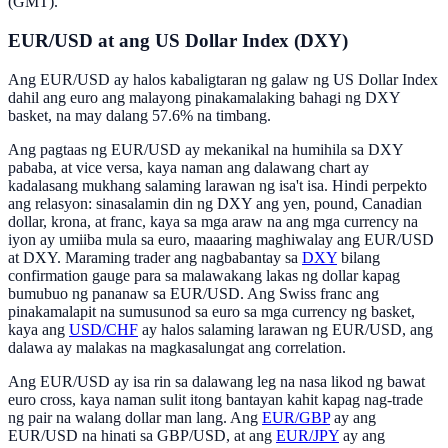
(GMT).
EUR/USD at ang US Dollar Index (DXY)
Ang EUR/USD ay halos kabaligtaran ng galaw ng US Dollar Index
dahil ang euro ang malayong pinakamalaking bahagi ng DXY
basket, na may dalang 57.6% na timbang.
Ang pagtaas ng EUR/USD ay mekanikal na humihila sa DXY
pababa, at vice versa, kaya naman ang dalawang chart ay
kadalasang mukhang salaming larawan ng isa't isa. Hindi perpekto
ang relasyon: sinasalamin din ng DXY ang yen, pound, Canadian
dollar, krona, at franc, kaya sa mga araw na ang mga currency na
iyon ay umiiba mula sa euro, maaaring maghiwalay ang EUR/USD
at DXY. Maraming trader ang nagbabantay sa
DXY
bilang
confirmation gauge para sa malawakang lakas ng dollar kapag
bumubuo ng pananaw sa EUR/USD. Ang Swiss franc ang
pinakamalapit na sumusunod sa euro sa mga currency ng basket,
kaya ang
USD/CHF
ay halos salaming larawan ng EUR/USD, ang
dalawa ay malakas na magkasalungat ang correlation.
Ang EUR/USD ay isa rin sa dalawang leg na nasa likod ng bawat
euro cross, kaya naman sulit itong bantayan kahit kapag nag-trade
ng pair na walang dollar man lang. Ang
EUR/GBP
ay ang
EUR/USD na hinati sa GBP/USD, at ang
EUR/JPY
ay ang