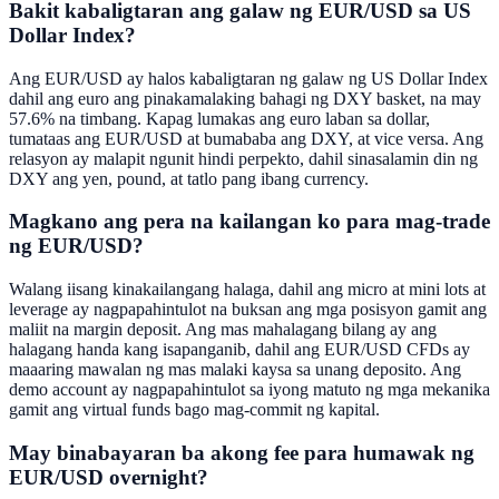
Bakit kabaligtaran ang galaw ng EUR/USD sa US
Dollar Index?
Ang EUR/USD ay halos kabaligtaran ng galaw ng US Dollar Index
dahil ang euro ang pinakamalaking bahagi ng DXY basket, na may
57.6% na timbang. Kapag lumakas ang euro laban sa dollar,
tumataas ang EUR/USD at bumababa ang DXY, at vice versa. Ang
relasyon ay malapit ngunit hindi perpekto, dahil sinasalamin din ng
DXY ang yen, pound, at tatlo pang ibang currency.
Magkano ang pera na kailangan ko para mag-trade
ng EUR/USD?
Walang iisang kinakailangang halaga, dahil ang micro at mini lots at
leverage ay nagpapahintulot na buksan ang mga posisyon gamit ang
maliit na margin deposit. Ang mas mahalagang bilang ay ang
halagang handa kang isapanganib, dahil ang EUR/USD CFDs ay
maaaring mawalan ng mas malaki kaysa sa unang deposito. Ang
demo account ay nagpapahintulot sa iyong matuto ng mga mekanika
gamit ang virtual funds bago mag-commit ng kapital.
May binabayaran ba akong fee para humawak ng
EUR/USD overnight?